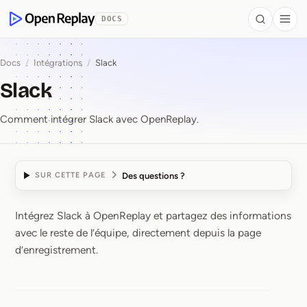
contenu principal
DOCS
Search
Togg
OpenReplay
Docs
/
Intégrations
/
Slack
Slack
Comment intégrer Slack avec OpenReplay.
Des questions ?
SUR CETTE PAGE
Intégrez Slack à OpenReplay et partagez des informations
Slack
avec le reste de l’équipe, directement depuis la page
d’enregistrement.