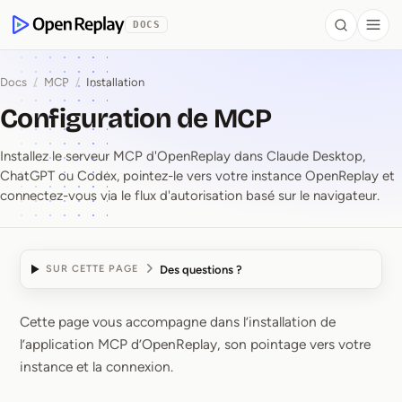
contenu principal
DOCS
Search
Togg
OpenReplay
Docs
/
MCP
/
Installation
Configuration de MCP
Installez le serveur MCP d'OpenReplay dans Claude Desktop,
ChatGPT ou Codex, pointez-le vers votre instance OpenReplay et
connectez-vous via le flux d'autorisation basé sur le navigateur.
Des questions ?
SUR CETTE PAGE
Cette page vous accompagne dans l’installation de
Configuration de MCP
l’application MCP d’OpenReplay, son pointage vers votre
instance et la connexion.