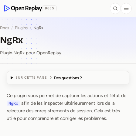
contenu principal
DOCS
Search
Togg
OpenReplay
Docs
/
Plugins
/
NgRx
NgRx
Plugin NgRx pour OpenReplay.
Des questions ?
SUR CETTE PAGE
Ce plugin vous permet de capturer les actions et l’état de
NgRx
afin de les inspecter ultérieurement lors de la
NgRx
relecture des enregistrements de session. Cela est très
utile pour comprendre et corriger les problèmes.