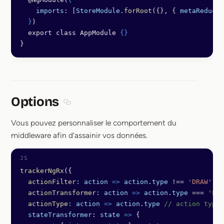
    imports
: [
StoreModule
.
forRoot
({}, { 
metaReducer
  }
)
  export class AppModule 
{}
}
Options
Section titled Options
Vous pouvez personnaliser le comportement du
middleware afin d’assainir vos données.
trackerNgRx
({
  actionFilter
:
 action
 =>
 action
.
type
 !==
 'DRAW'
, 
/
  actionTransformer
:
 action
 =>
 action
.
type
 ===
 'LOG
  actionType
:
 action
 =>
 action
.
type
 // action type 
  stateTransformer
: 
state
 =>
 {