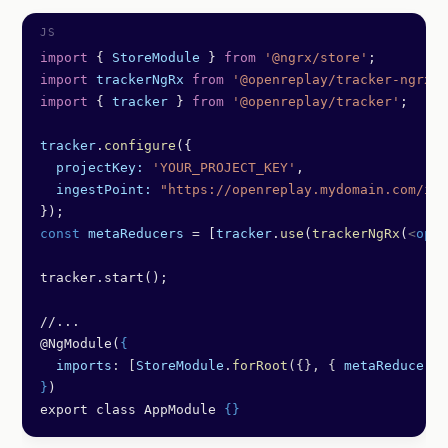
import
 { 
StoreModule
 } 
from
 '@ngrx/store'
;
import
 trackerNgRx
 from
 '@openreplay/tracker-ngrx'
;
import
 { 
tracker
 } 
from
 '@openreplay/tracker'
;
tracker
.
configure
({
  projectKey:
 'YOUR_PROJECT_KEY'
,
  ingestPoint:
 "https://openreplay.mydomain.com/ing
});
const
 metaReducers
 =
 [
tracker
.
use
(
trackerNgRx
(
<
opti
tracker.start();
//...
@NgModule(
{
  imports
: [
StoreModule
.
forRoot
({}, { 
metaReducers
 
}
)
export class AppModule 
{}