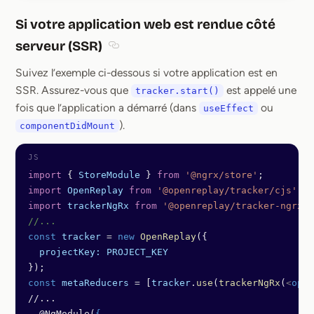
Si votre application web est rendue côté
serveur (SSR)
Section titled Si votre application web e
Suivez l’exemple ci-dessous si votre application est en
SSR. Assurez-vous que
est appelé une
tracker.start()
fois que l’application a démarré (dans
ou
useEffect
).
componentDidMount
import
 { 
StoreModule
 } 
from
 '@ngrx/store'
;
import
 OpenReplay
 from
 '@openreplay/tracker/cjs'
;
import
 trackerNgRx
 from
 '@openreplay/tracker-ngrx/c
//...
const
 tracker
 =
 new
 OpenReplay
({
  projectKey:
 PROJECT_KEY
});
const
 metaReducers
 =
 [
tracker
.
use
(
trackerNgRx
(
<
opti
//...
  @NgModule(
{