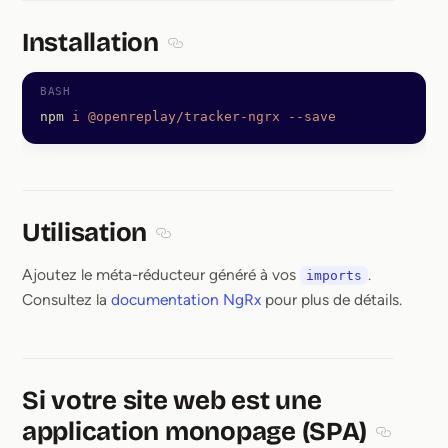
Installation
Section titled Installation
npm
 i
 @openreplay/tracker-ngrx
 --save
Utilisation
Section titled Utilisation
Ajoutez le méta-réducteur généré à vos
.
imports
Consultez la
documentation NgRx
pour plus de détails.
Si votre site web est une
application monopage (SPA)
Section t