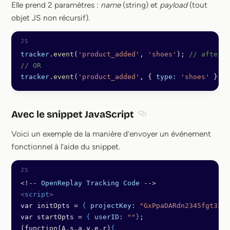
Elle prend 2 paramètres :
name
(string) et
payload
(tout
objet JS non récursif).
tracker
.
event
(
'product_added'
, 
'shoes'
); 
// after t
// OR
tracker
.
event
(
'product_added'
, { 
type:
 'shoes'
 });
Avec le snippet JavaScript
Section titled Avec le sn
Voici un exemple de la manière d’envoyer un événement
fonctionnel à l’aide du snippet.
<!--
 OpenReplay
 Tracking
 Code
 -->
<
script
>
var initOpts = 
{
 projectKey
: 
"GxPpaDARdn2345fgt321"
var startOpts = 
{
 userID
: 
""
}
; 
(function(A,s,a,y,e,r)
{