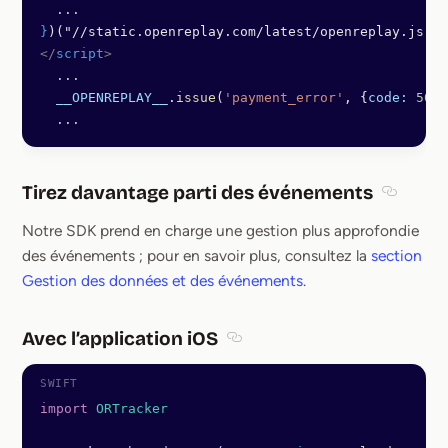
  ...
}
)("//static.openreplay.com/latest/openreplay.js", 
</
script
>
  ...
  __OPENREPLAY__
.
issue
(
'payment_error'
, {
code:
 500
,
  ...
Tirez davantage parti des événements
Section 
Notre SDK prend en charge une gestion plus approfondie
des événements ; pour en savoir plus, consultez la
section
Gestion des données et des événements
.
Avec l’application iOS
Section titled Avec l’applicati
import
 ORTracker