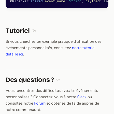
ORTracker.
shared
.
event
(
name
: 
String
, 
payload
: Encod
Tutoriel
Section titled Tutoriel
Si vous cherchez un exemple pratique d’utilisation des
événements personnalisés, consultez
notre tutoriel
détaillé ici
.
Des questions ?
Section titled Des questions ?
Vous rencontrez des difficultés avec les événements
personnalisés ? Connectez-vous à notre
Slack
ou
consultez notre
Forum
et obtenez de l’aide auprès de
notre communauté.