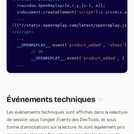
  r
=
window
.
OpenReplay
=[
e
,
r
,
y
,[
s
-
1
, 
e
]];
  s
=
document
.
createElement
(
'script'
);
s
.
src
=
A
;
s
.
asyn
  ...
}
)("//static.openreplay.com/latest/openreplay.js", 
</
script
>
  ...
  __OPENREPLAY__
.
event
(
'product_added'
, 
'shoes'
); 
/
	// OR
	__OPENREPLAY__
.
event
(
'product_added'
, { 
typ
  ...
Événements techniques
Section titled 
Les événements techniques sont affichés dans la relecture
de session sous l’onglet
Events
des DevTools, et sous
forme d’annotations sur la lecture. Ils sont également pris