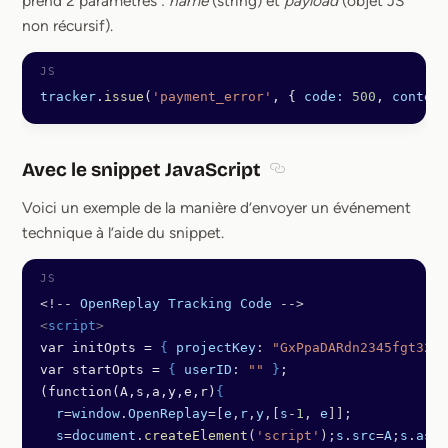
prend 2 paramètres :
name
(string) et
payload
(objet JS
non récursif).
tracker
.
issue
(
'payment_error'
, { 
code:
 500
, 
context
Avec le snippet JavaScript
Section titled Avec le sn
Voici un exemple de la manière d’envoyer un événement
technique à l’aide du snippet.
<!--
 OpenReplay
 Tracking
 Code
 -->
<
script
>
var initOpts = 
{
 projectKey
: 
"GxPpaDARdn2345fgt321"
var startOpts = 
{
 userID
: 
""
 }
; 
(function(A,s,a,y,e,r)
{
  r
=
window
.
OpenReplay
=[
e
,
r
,
y
,[
s
-
1
, 
e
]];
  s
=
document
.
createElement
(
'script'
);
s
.
src
=
A
;
s
.
asyn