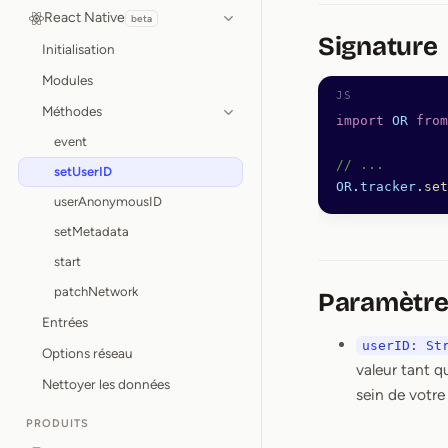
React Native
beta
Signature
Initialisation
Modules
Méthodes
import
 OR
 from
event
// ...
setUserID
OR
.
tracker
.
set
userAnonymousID
setMetadata
start
patchNetwork
Paramètre
Entrées
userID: St
Options réseau
valeur tant q
Nettoyer les données
sein de votre
PRODUITS