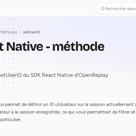
Rechercher dans
Méthodes
/
setUserID
 Native - méthode
D
 setUserID du SDK React Native d'OpenReplay
 permet de définir un ID utilisateur sur la session actuellement 
t Native ⁠-⁠ méthode setUserID
sateur à la session enregistrée, ce qui vous permettrait de filtrer e
particulier.