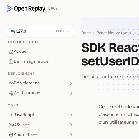
 contenu principal
DOCS
OpenReplay
v1.27.0
LATEST
Docs
/
React Native (beta)
/
SDK React
INTRODUCTION
Accueil
setUserI
Démarrage rapide
DÉPLOIEMENT
Détails sur la méthode
Déploiement
Configuration
SDKS
Cette méthode vous
SDK Reac
d’associer un utili
JavaScript
d’un utilisateur en 
iOS
beta
Android
beta