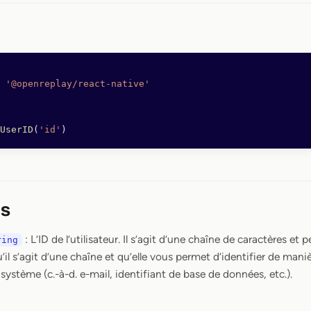
 '@openreplay/react-native'
UserID
(
'id'
)
s
: L’ID de l’utilisateur. Il s’agit d’une chaîne de caractères et 
ring
u’il s’agit d’une chaîne et qu’elle vous permet d’identifier de mani
 système (c.-à-d. e-mail, identifiant de base de données, etc.).