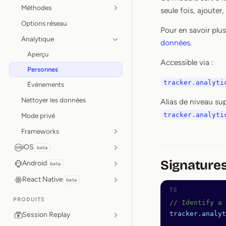
Méthodes
seule fois, ajouter
Options réseau
Pour en savoir plu
Analytique
données
.
Aperçu
Accessible via :
Personnes
tracker.analyti
Événements
Nettoyer les données
Alias de niveau sup
tracker.analyti
Mode privé
Frameworks
iOS
beta
Signature
Android
beta
React Native
beta
PRODUITS
// Identify a 
tracker
.
analyt
Session Replay