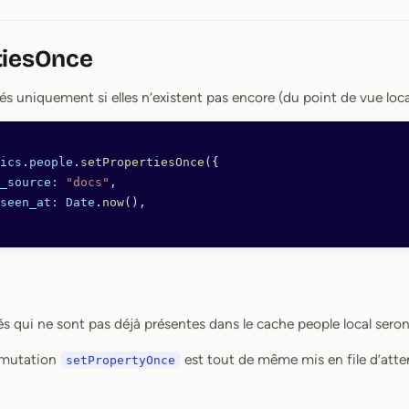
tiesOnce
tés uniquement si elles n’existent pas encore (du point de vue loc
ics
.
people
.
setPropertiesOnce
({
p_source:
 "docs"
,
_seen_at:
 Date
.
now
(),
és qui ne sont pas déjà présentes dans le cache people local seron
 mutation
est tout de même mis en file d’atte
setPropertyOnce