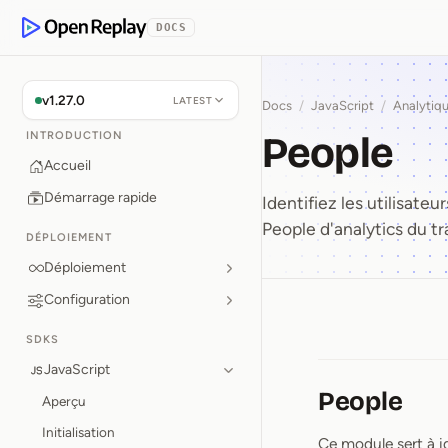
 contenu principal
DOCS
OpenReplay
v1.27.0
LATEST
Docs
/
JavaScript
/
Analytiq
People
INTRODUCTION
Accueil
Démarrage rapide
Identifiez les utilisateu
People d'analytics du t
DÉPLOIEMENT
Déploiement
Configuration
People
SDKS
JavaScript
People
Aperçu
Initialisation
Ce module sert à ide