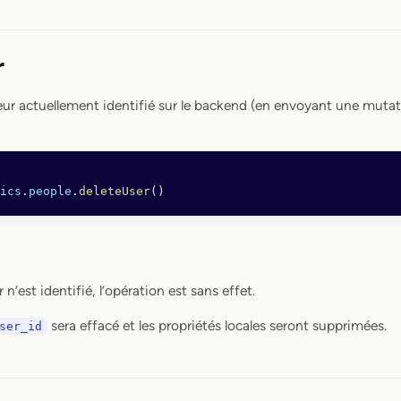
r
teur actuellement identifié sur le backend (en envoyant une mutat
ics
.
people
.
deleteUser
()
 n’est identifié, l’opération est sans effet.
sera effacé et les propriétés locales seront supprimées.
ser_id