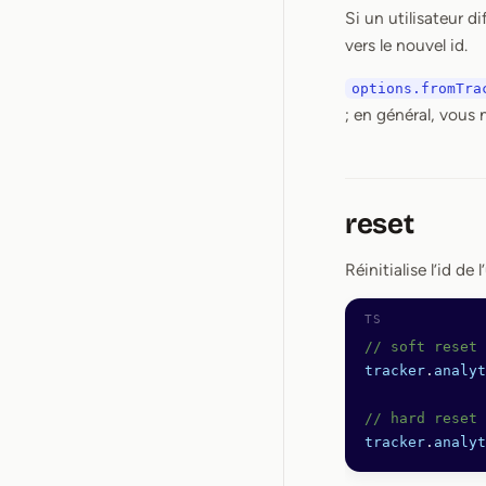
Si un utilisateur di
vers le nouvel id.
options.fromTra
; en général, vous 
reset
Réinitialise l’id de
// soft reset
tracker
.
analyt
// hard reset 
tracker
.
analyt