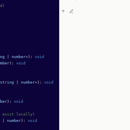
d)
ng
 |
 number
>
): 
void
mber
): 
void
string
 |
 number
>
): 
void
ber
): 
void
 exist locally)
 |
 number
): 
void