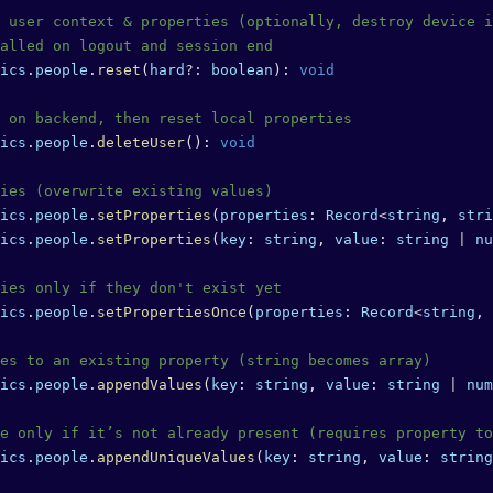
 user context & properties (optionally, destroy device i
alled on logout and session end
ics
.
people
.
reset
(
hard
?:
 boolean
): 
void
 on backend, then reset local properties
ics
.
people
.
deleteUser
(): 
void
ies (overwrite existing values)
ics
.
people
.
setProperties
(
properties
: 
Record
<
string
, 
stri
ics
.
people
.
setProperties
(
key
: 
string
, 
value
: 
string
 |
 nu
ies only if they don't exist yet
ics
.
people
.
setPropertiesOnce
(
properties
: 
Record
<
string
, 
es to an existing property (string becomes array)
ics
.
people
.
appendValues
(
key
: 
string
, 
value
: 
string
 |
 num
e only if it’s not already present (requires property to
ics
.
people
.
appendUniqueValues
(
key
: 
string
, 
value
: 
string