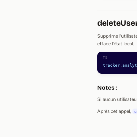
deleteUse
Supprime l’utilisa
efface l’état local.
tracker
.
analyt
Notes :
Si aucun utilisateur
Après cet appel,
u