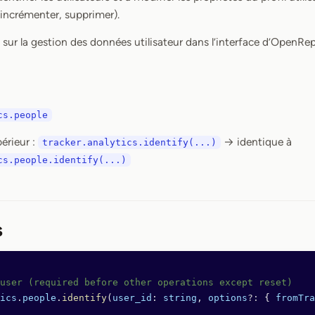
, incrémenter, supprimer).
s sur la gestion des données utilisateur dans l’interface d’OpenRe
cs.people
érieur :
→ identique à
tracker.analytics.identify(...)
cs.people.identify(...)
s
user (required before other operations except reset)
ics
.
people
.
identify
(
user_id
: 
string
, 
options
?:
 { 
fromTra