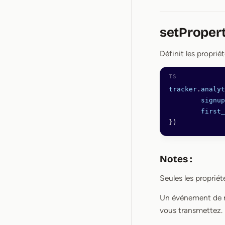
setProper
Définit les proprié
tracker
.
analyt
	signu
	first
})
Notes :
Seules les propriét
Un événement de
vous transmettez.