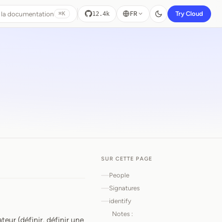
 la documentation
FR
Try Cloud
12.4k
⌘K
SUR CETTE PAGE
People
Signatures
identify
Notes :
ateur (définir, définir une