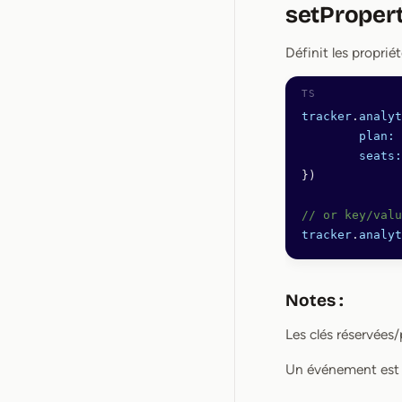
setPropert
Définit les propriét
tracker
.
analyt
	plan:
 
	seats:
})
// or key/valu
tracker
.
analyt
Notes :
Les clés réservées/
Un événement est m