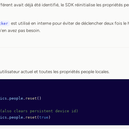
fférent avait déjà été identifié, le SDK réinitialise les propriétés 
est utilisé en interne pour éviter de déclencher deux fois le
cker
n’en avez pas besoin.
 l’utilisateur actuel et toutes les propriétés people locales.
ics
.
people
.
reset
()
(also clears persistent device id)
ics
.
people
.
reset
(
true
)