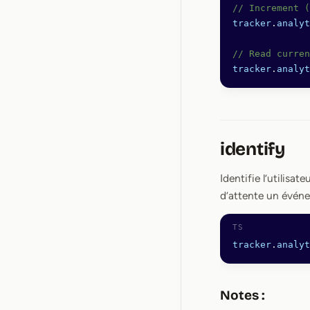
// Increment (
tracker
.
analyt
// Read curren
tracker
.
analyt
identify
Identifie l’utilisat
d’attente un événe
tracker
.
analyt
Notes :