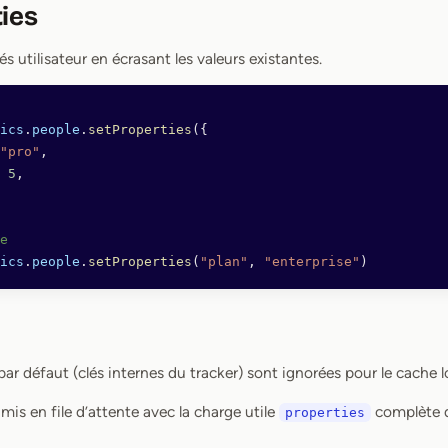
ies
és utilisateur en écrasant les valeurs existantes.
ics
.
people
.
setProperties
({
"pro"
,
 5
,
e
ics
.
people
.
setProperties
(
"plan"
, 
"enterprise"
)
par défaut (clés internes du tracker) sont ignorées pour le cache 
is en file d’attente avec la charge utile
complète q
properties