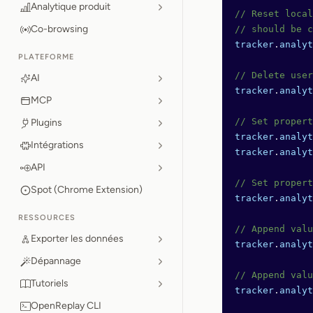
Analytique produit
// Reset local
Co-browsing
// should be c
tracker
.
analyt
PLATEFORME
// Delete user
AI
tracker
.
analyt
MCP
// Set propert
Plugins
tracker
.
analyt
Intégrations
tracker
.
analyt
API
// Set propert
Spot (Chrome Extension)
tracker
.
analyt
RESSOURCES
// Append valu
Exporter les données
tracker
.
analyt
Dépannage
// Append valu
Tutoriels
tracker
.
analyt
OpenReplay CLI