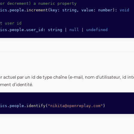
or decrement) a numeric property
ics
.
people
.
increment
(
key
: 
string
, 
value
: 
number
): 
void
t user id
ics
.
people
.
user_id
: 
string
 |
 null
 |
 undefined
eur actuel par un id de type chaîne (e-mail, nom d’utilisateur, id int
ment d’identité.
ics
.
people
.
identify
(
"nikita@openreplay.com"
)