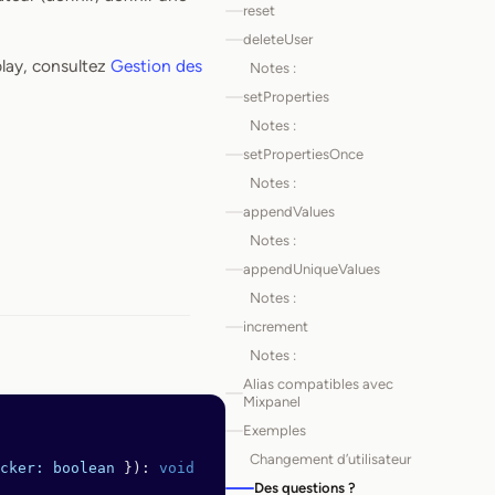
reset
deleteUser
play, consultez
Gestion des
Notes :
setProperties
Notes :
setPropertiesOnce
Notes :
appendValues
Notes :
appendUniqueValues
Notes :
increment
Notes :
Alias compatibles avec
Mixpanel
Exemples
Changement d’utilisateur
cker:
 boolean
 }): 
void
Des questions ?