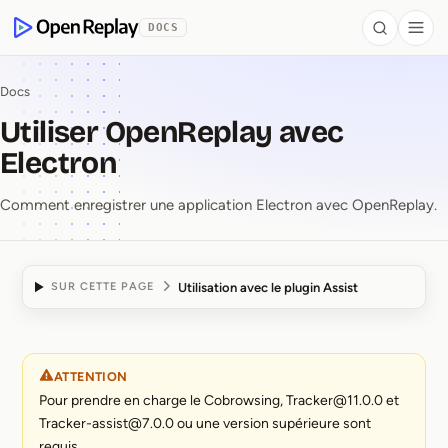
contenu principal
DOCS
Search
Togg
OpenReplay
Docs
Utiliser OpenReplay avec
Electron
Comment enregistrer une application Electron avec OpenReplay.
Utilisation avec le plugin Assist
SUR CETTE PAGE
Utiliser OpenReplay av
ATTENTION
Pour prendre en charge le Cobrowsing, Tracker@11.0.0 et
Tracker-assist@7.0.0 ou une version supérieure sont
requis.