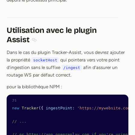
Utilisation avec le plugin
Assist
Section titled Utilisation avec le plugin Assist
Dans le cas du plugin Tracker-Assist, vous devrez ajouter
la propriété
qui pointera vers votre point
socketHost
d’ingestion sans le suffixe
afin d’assurer un
/ingest
routage WS par défaut correct.
pour la bibliothèque NPM :
new
 Tracker
({ 
ingestPoint:
 'https://mywebsite.com/i
// ...
// or https://app.openreplay.com if you're using Sa