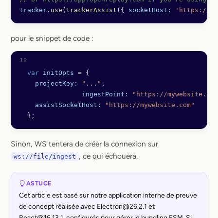
tracker
.
use
(
trackerAssist
({ 
socketHost:
 'https://my
pour le snippet de code :
  var
 initOpts
 =
 {
    projectKey:
 "..."
,
		ingestPoint:
 "https://mywebsite.com
    assistSocketHost:
 "https://mywebsite.com"
  };
Sinon, WS tentera de créer la connexion sur
, ce qui échouera.
ws://file/ingest
ASTUCE
Cet article est basé sur notre application interne de preuve
de concept réalisée avec Electron@26.2.1 et
React@16.13.1, configurés pour gérer le bundling ESM. Si