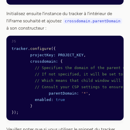
Initialisez ensuite l’instance du tracker à l’intérieur de
l’iFrame souhaité et ajoutez
crossdomain.parentDomain
à son constructeur :
tracker
.
configure
({
	projectKey:
 PROJECT_KEY
,
	crossdomain:
 {
	  // Specifies the domain of the parent wi
	  // If not specified, it will be set to '
	  // Which means that child window will se
	  // Consult your CSP settings to ensure t
		parentDomain:
 '*'
,
	  enabled:
 true
	}
});
Veuillez noter que si vous utilisez le snippet du tracker,