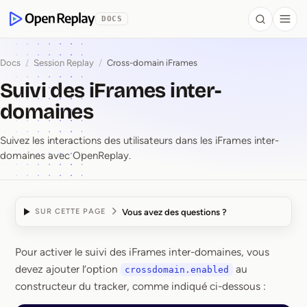
contenu principal
DOCS
Search
Togg
OpenReplay
Docs
/
Session Replay
/
Cross-domain iFrames
Suivi des iFrames inter-
domaines
Suivez les interactions des utilisateurs dans les iFrames inter-
domaines avec OpenReplay.
Vous avez des questions ?
SUR CETTE PAGE
Pour activer le suivi des iFrames inter-domaines, vous
Suivi des iFrames inter
devez ajouter l’option
au
crossdomain.enabled
constructeur du tracker, comme indiqué ci-dessous :