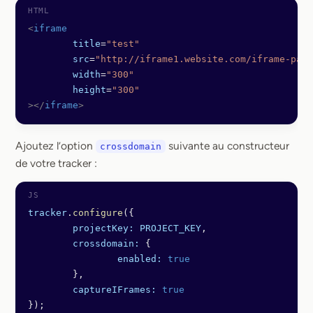
<
iframe
	title
=
"test"
	src
=
"http://iframe1.website.com/iframe-path
	width
=
"300"
	height
=
"300"
></
iframe
>
Ajoutez l’option
suivante au constructeur
crossdomain
de votre tracker :
tracker
.
configure
({
	projectKey:
 PROJECT_KEY
,
	crossdomain:
 {
		enabled:
 true
	},
	captureIFrames:
 true
});