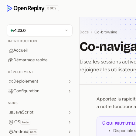
 contenu principal
DOCS
OpenReplay
v1.23.0
Docs
/
Co-browsing
Co-naviga
INTRODUCTION
Accueil
Démarrage rapide
Lisez les sessions active
rejoignez les utilisateu
DÉPLOIEMENT
Déploiement
Configuration
Apportez la rapidit
Co⁠-⁠navi
SDKS
à notre fonctionna
JavaScript
iOS
beta
QUI PEUT UTIL
Disponible 
Android
beta