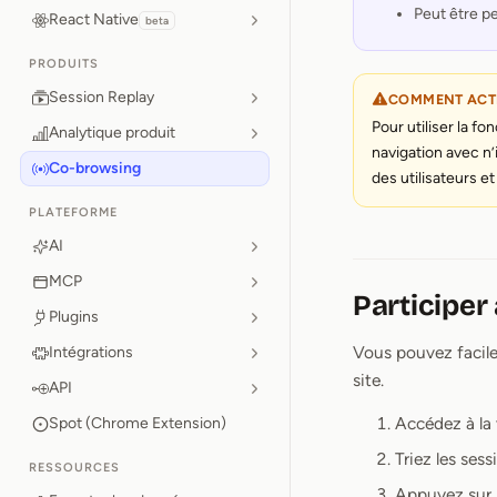
Peut être p
React Native
beta
PRODUITS
Session Replay
COMMENT ACTI
Pour utiliser la f
Analytique produit
navigation avec n
Co-browsing
des utilisateurs et
PLATEFORME
AI
MCP
Participer
Plugins
Vous pouvez facilem
Intégrations
site.
API
Accédez à la
Spot (Chrome Extension)
Triez les ses
RESSOURCES
Appuyez sur le