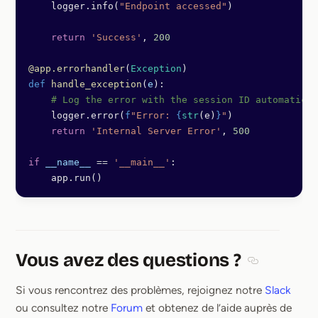
    logger.info(
"Endpoint accessed"
)
    return
 'Success'
, 
200
@app.errorhandler
(
Exception
)
def
 handle_exception
(
e
):
    # Log the error with the session ID automatical
    logger.error(
f
"Error: 
{
str
(e)
}
"
)
    return
 'Internal Server Error'
, 
500
if
 __name__
 ==
 '__main__'
:
    app.run()
Vous avez des questions ?
Section title
Si vous rencontrez des problèmes, rejoignez notre
Slack
ou consultez notre
Forum
et obtenez de l’aide auprès de