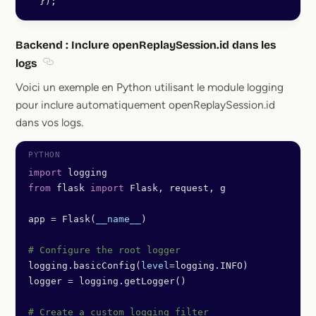
  });
Backend : Inclure openReplaySession.id dans les
logs
Section titled Backend : Inclure openReplaySession.id d
Voici un exemple en Python utilisant le module logging
pour inclure automatiquement openReplaySession.id
dans vos logs.
import
 logging
from
 flask 
import
 Flask, request, g
app 
=
 Flask(
__name__
)
# Configure the root logger
logging.basicConfig(
level
=
logging.INFO)
logger 
=
 logging.getLogger()
# Create a custom logging filter