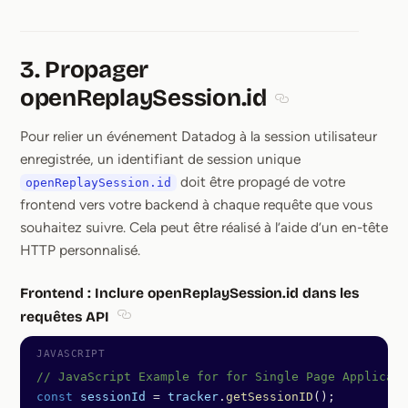
3. Propager
openReplaySession.id
Section titled 3. Pr
Pour relier un événement Datadog à la session utilisateur
enregistrée, un identifiant de session unique
doit être propagé de votre
openReplaySession.id
frontend vers votre backend à chaque requête que vous
souhaitez suivre. Cela peut être réalisé à l’aide d’un en-tête
HTTP personnalisé.
Frontend : Inclure openReplaySession.id dans les
requêtes API
Section titled Frontend : Inclure openReplayS
// JavaScript Example for for Single Page Applicati
const
 sessionId
 =
 tracker
.
getSessionID
(); 