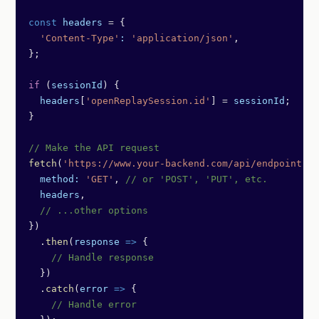
const
 headers
 =
 {
  'Content-Type'
:
 'application/json'
,
};
if
 (
sessionId
) {
  headers
[
'openReplaySession.id'
] 
=
 sessionId
;
}
// Make the API request
fetch
(
'https://www.your-backend.com/api/endpoint'
, 
  method:
 'GET'
, 
// or 'POST', 'PUT', etc.
  headers
,
  // ...other options
})
  .
then
(
response
 =>
 {
    // Handle response
  })
  .
catch
(
error
 =>
 {
    // Handle error