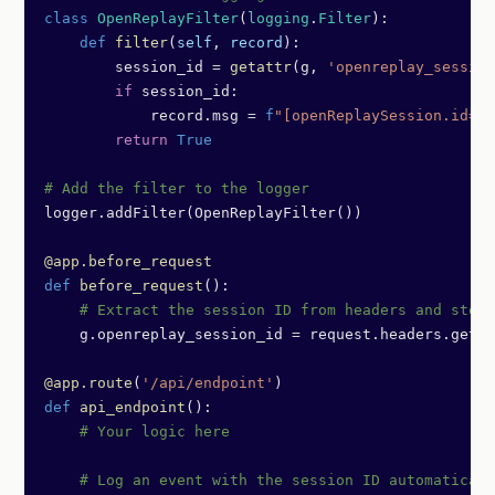
class
 OpenReplayFilter
(
logging
.
Filter
):
    def
 filter
(
self
, 
record
):
        session_id 
=
 getattr
(g, 
'openreplay_session
        if
 session_id:
            record.msg 
=
 f
"[openReplaySession.id=
{
s
        return
 True
# Add the filter to the logger
logger.addFilter(OpenReplayFilter())
@app.before_request
def
 before_request
():
    # Extract the session ID from headers and store
    g.openreplay_session_id 
=
 request.headers.get(
'
@app.route
(
'/api/endpoint'
)
def
 api_endpoint
():
    # Your logic here
    # Log an event with the session ID automaticall