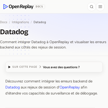
contenu principal
DOCS
Search
Togg
OpenReplay
Docs
/
Intégrations
/
Datadog
Datadog
Comment intégrer Datadog à OpenReplay et visualiser les erreurs
backend aux côtés des rejeux de session.
Vous avez des questions ?
SUR CETTE PAGE
Découvrez comment intégrer les erreurs backend de
Datadog
Datadog
aux rejeux de session d’
OpenReplay
afin
d’étendre vos capacités de surveillance et de débogage.