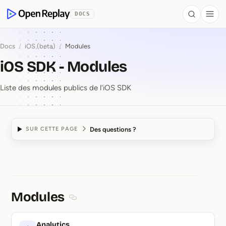
contenu principal
DOCS
Search
Togg
OpenReplay
Docs
/
iOS (beta)
/
Modules
iOS SDK - Modules
Liste des modules publics de l'iOS SDK
Des questions ?
SUR CETTE PAGE
iOS SDK ⁠-⁠ Modules
Modules
Section titled Modules
Analytics