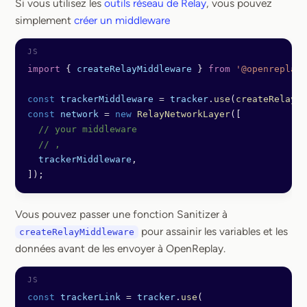
Si vous utilisez les
outils réseau de Relay
, vous pouvez
simplement
créer un middleware
import
 { 
createRelayMiddleware
 } 
from
 '@openreplay/
const
 trackerMiddleware
 =
 tracker
.
use
(
createRelayMi
const
 network
 =
 new
 RelayNetworkLayer
([
  // your middleware
  // ,
  trackerMiddleware
,
]);
Vous pouvez passer une fonction Sanitizer à
pour assainir les variables et les
createRelayMiddleware
données avant de les envoyer à OpenReplay.
const
 trackerLink
 =
 tracker
.
use
(