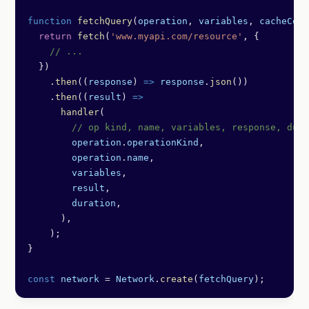
function
 fetchQuery
(
operation
, 
variables
, 
cacheConf
  return
 fetch
(
'www.myapi.com/resource'
, {
    // ...
  })
    .
then
((
response
) 
=>
 response
.
json
())
    .
then
((
result
) 
=>
      handler
(
        // op kind, name, variables, response, dura
        operation
.
operationKind
,
        operation
.
name
,
        variables
,
        result
,
        duration
,
      ),
    );
}
const
 network
 =
 Network
.
create
(
fetchQuery
);