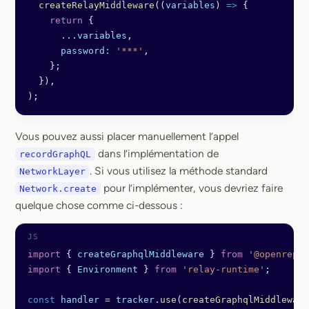
  createRelayMiddleware
((
variables
) 
=>
 {
    return
 {
      ...
variables
,
      password:
 '***'
,
    };
  }),
);
Vous pouvez aussi placer manuellement l’appel
dans l’implémentation de
recordGraphQL
. Si vous utilisez la méthode standard
NetworkLayer
pour l’implémenter, vous devriez faire
Network.create
quelque chose comme ci-dessous :
import
 { 
createGraphqlMiddleware
 } 
from
 '@openrepla
import
 { 
Environment
 } 
from
 'relay-runtime'
;
const
 handler
 =
 tracker
.
use
(
createGraphqlMiddleware