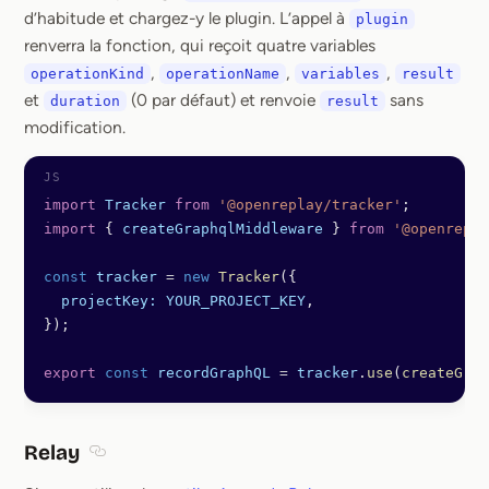
d’habitude et chargez-y le plugin. L’appel à
plugin
renverra la fonction, qui reçoit quatre variables
,
,
,
operationKind
operationName
variables
result
et
(0 par défaut) et renvoie
sans
duration
result
modification.
import
 Tracker
 from
 '@openreplay/tracker'
;
import
 { 
createGraphqlMiddleware
 } 
from
 '@openrepla
const
 tracker
 =
 new
 Tracker
({
  projectKey:
 YOUR_PROJECT_KEY
,
});
export
 const
 recordGraphQL
 =
 tracker
.
use
(
createGrap
Relay
Section titled Relay