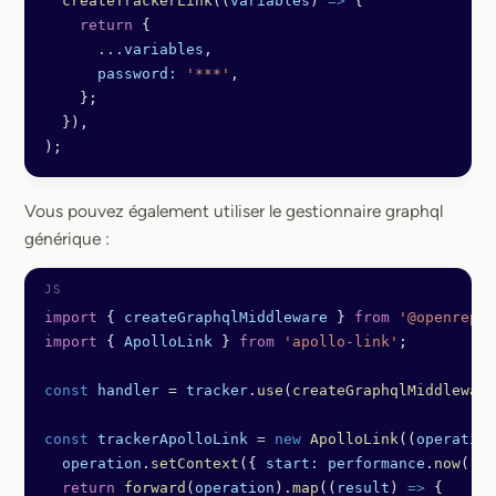
  createTrackerLink
((
variables
) 
=>
 {
    return
 {
      ...
variables
,
      password:
 '***'
,
    };
  }),
);
Vous pouvez également utiliser le gestionnaire graphql
générique :
import
 { 
createGraphqlMiddleware
 } 
from
 '@openrepla
import
 { 
ApolloLink
 } 
from
 'apollo-link'
;
const
 handler
 =
 tracker
.
use
(
createGraphqlMiddleware
const
 trackerApolloLink
 =
 new
 ApolloLink
((
operation
  operation
.
setContext
({ 
start:
 performance
.
now
() }
  return
 forward
(
operation
).
map
((
result
) 
=>
 {