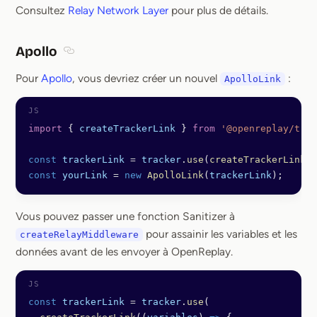
Consultez
Relay Network Layer
pour plus de détails.
Apollo
Section titled Apollo
Pour
Apollo
, vous devriez créer un nouvel
:
ApolloLink
import
 { 
createTrackerLink
 } 
from
 '@openreplay/trac
const
 trackerLink
 =
 tracker
.
use
(
createTrackerLink
()
const
 yourLink
 =
 new
 ApolloLink
(
trackerLink
);
Vous pouvez passer une fonction Sanitizer à
pour assainir les variables et les
createRelayMiddleware
données avant de les envoyer à OpenReplay.
const
 trackerLink
 =
 tracker
.
use
(