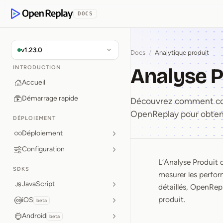
 contenu principal
DOCS
OpenReplay
v1.23.0
Docs
/
Analytique produit
Analyse P
INTRODUCTION
Accueil
Démarrage rapide
Découvrez comment confi
OpenReplay pour obtenir
DÉPLOIEMENT
Déploiement
Configuration
L’Analyse Produit 
Analyse 
SDKS
mesurer les perfor
JavaScript
détaillés, OpenRepl
produit.
iOS
beta
Android
beta