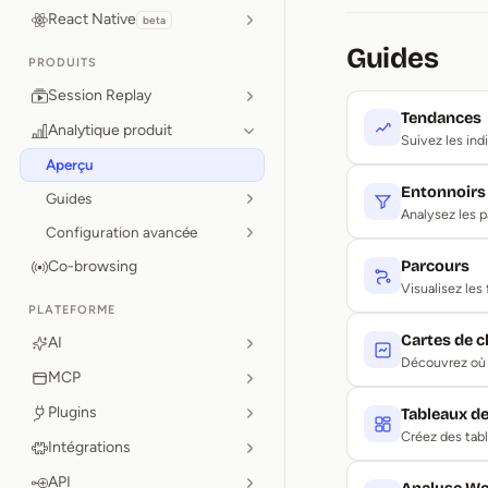
React Native
beta
Guides
PRODUITS
Session Replay
Tendances
Analytique produit
Suivez les ind
Aperçu
Entonnoirs
Guides
Analysez les p
Configuration avancée
Co-browsing
Parcours
Visualisez les
PLATEFORME
Cartes de c
AI
Découvrez où l
MCP
Plugins
Tableaux d
Créez des tabl
Intégrations
API