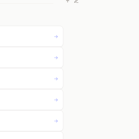
→
→
→
→
→