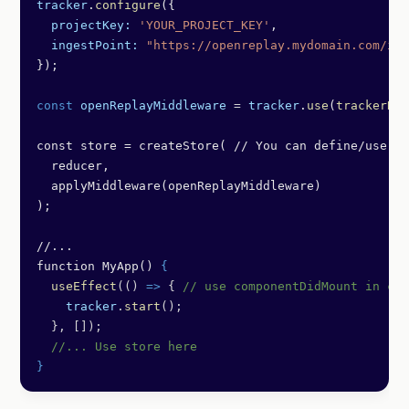
tracker
.
configure
({
  projectKey:
 'YOUR_PROJECT_KEY'
,
  ingestPoint:
 "https://openreplay.mydomain.com/ing
});
const
 openReplayMiddleware
 =
 tracker
.
use
(
trackerRed
const store = createStore( // You can define/use it
  reducer,
  applyMiddleware(openReplayMiddleware)
);
//...
function MyApp() 
{
  useEffect
(() 
=>
 { 
// use componentDidMount in cas
    tracker
.
start
();
  }, []);
  //... Use store here
}