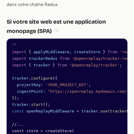
dans votre chaîne Redux.
Si votre site web est une application
monopage (SPA)
Section titled Si votre site web est
import
 { 
applyMiddleware
, 
createStore
 } 
from
 'redux
import
 trackerRedux
 from
 '@openreplay/tracker-redux
import
 { 
tracker
 } 
from
 '@openreplay/tracker'
;
tracker
.
configure
({
  projectKey:
 'YOUR_PROJECT_KEY'
,
  ingestPoint:
 "https://openreplay.mydomain.com/ing
});
tracker
.
start
();
const
 openReplayMiddleware
 =
 tracker
.
use
(
trackerRed
//...
const store = createStore(