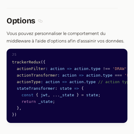
Options
Section titled Options
Vous pouvez personnaliser le comportement du
middleware à l’aide d’options afin d’assainir vos données.
trackerRedux
({
  actionFilter
:
 action
 =>
 action
.
type
 !==
 'DRAW'
, 
/
  actionTransformer
:
 action
 =>
 action
.
type
 ===
 'LOG
  actionType
:
 action
 =>
 action
.
type
 // action type 
  stateTransformer
: 
state
 =>
 {
    const
 { 
jwt
, 
...
_state
 } 
=
 state
;
    return
 _state
;
  },
})