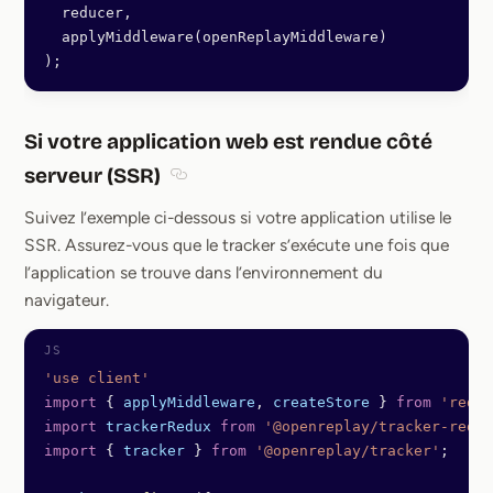
  reducer,
  applyMiddleware(openReplayMiddleware) 
);
Si votre application web est rendue côté
serveur (SSR)
Section titled Si votre application web e
Suivez l’exemple ci-dessous si votre application utilise le
SSR. Assurez-vous que le tracker s’exécute une fois que
l’application se trouve dans l’environnement du
navigateur.
'use client'
import
 { 
applyMiddleware
, 
createStore
 } 
from
 'redux
import
 trackerRedux
 from
 '@openreplay/tracker-redux
import
 { 
tracker
 } 
from
 '@openreplay/tracker'
;