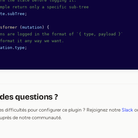
rm the state before logging it.
mple return only a specific sub-tree
te
.
subTree
;
sformer
 (
mutation
) {
ns are logged in the format of `{ type, payload }`
format it any way we want.
ation
.
type
;
des questions ?
s difficultés pour configurer ce plugin ? Rejoignez notre
Slack
ou
 auprès de notre communauté.