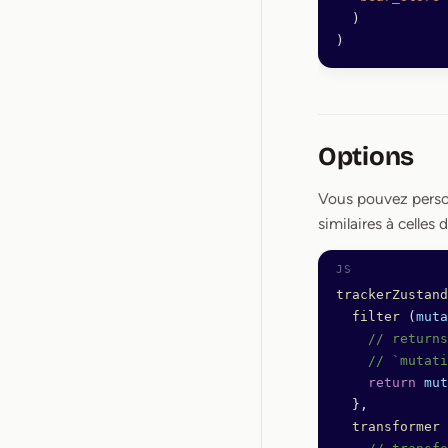
  )
)
Options
Vous pouvez person
similaires à celles
trackerZustand
  filter
 (
muta
    // returns
    // `mutati
    return
 mut
  },
  transformer
 