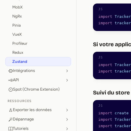
MobX
NgRx
import
 Tracker
import
 tracker
Pinia
VueX
Profileur
Si votre appli
Redux
Zustand
import
 Tracker
Intégrations
import
 tracker
API
Spot (Chrome Extension)
Suivi du stor
RESSOURCES
Exporter les données
import
 create
 
Dépannage
import
 Tracker
import
 tracker
Tutoriels