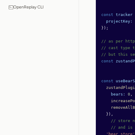
OpenReplay CLI
const
 tracker
 
  projectKey:
 
});
// as per http
// cast type t
// but this se
const
 zustandP
const
 useBearS
  zustandPlugi
    bears:
 0
,
    increasePo
    removeAllB
  }),
    // store n
    // and is 
  'bear_store'