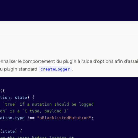
naliser le comportement du plugin à l’aide d’options afin d’assai
 du plugin standard
.
createLogger
({
tion
, 
state
) {
 `true` if a mutation should be logged
on` is a `{ type, payload }`
ation
.
type
 !==
 "aBlacklistedMutation"
;
(
state
) {