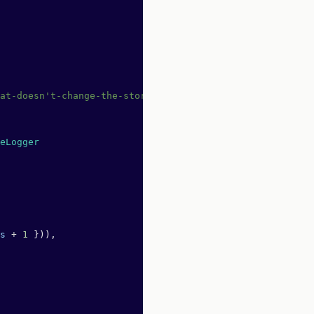
at-doesn't-change-the-store-type
eLogger
s
 +
 1
 })),