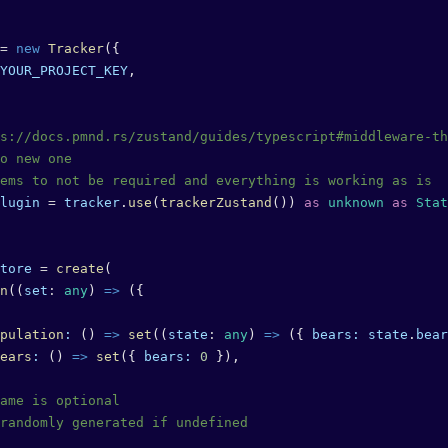
=
 new
 Tracker
({
YOUR_PROJECT_KEY
,
s://docs.pmnd.rs/zustand/guides/typescript#middleware-th
o new one
ems to not be required and everything is working as is
lugin
 =
 tracker
.
use
(
trackerZustand
()) 
as
 unknown
 as
 Stat
tore
 =
 create
(
n
((
set
:
 any
) 
=>
 ({
pulation
:
 () 
=>
 set
((
state
:
 any
) 
=>
 ({ 
bears:
 state
.
bear
ears
:
 () 
=>
 set
({ 
bears:
 0
 }),
ame is optional
randomly generated if undefined