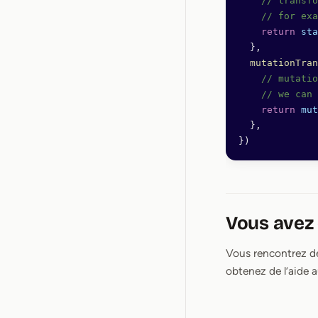
    // transfo
    // for exa
    return
 sta
  },
  mutationTran
    // mutatio
    // we can 
    return
 mut
  },
})
Vous avez 
Vous rencontrez de
obtenez de l’aide