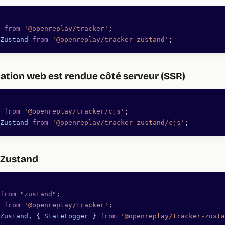
 from
 '@openreplay/tracker'
;
Zustand
 from
 '@openreplay/tracker-zustand'
;
cation web est rendue côté serveur (SSR)
 from
 '@openreplay/tracker/cjs'
;
Zustand
 from
 '@openreplay/tracker-zustand/cjs'
;
e Zustand
from
 "zustand"
;
 from
 '@openreplay/tracker'
;
Zustand
, { 
StateLogger
 } 
from
 '@openreplay/tracker-zusta