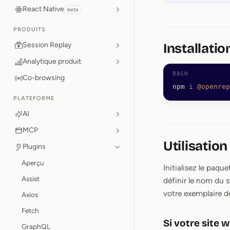
React Native
beta
PRODUITS
Session Replay
Installatio
Analytique produit
Co-browsing
npm
 i
 @openrep
PLATEFORME
AI
MCP
Utilisation
Plugins
Aperçu
Initialisez le paqu
Assist
définir le nom du 
votre exemplaire de
Axios
Fetch
Si votre site
GraphQL