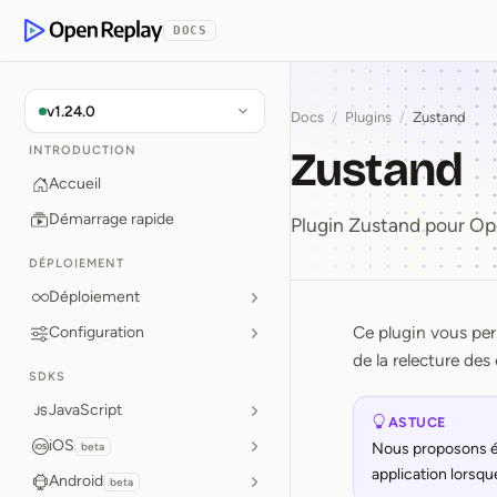
 contenu principal
DOCS
OpenReplay
v1.24.0
Docs
/
Plugins
/
Zustand
Zustand
INTRODUCTION
Accueil
Démarrage rapide
Plugin Zustand pour Op
DÉPLOIEMENT
Déploiement
Ce plugin vous per
Configuration
Zustand
de la relecture des
SDKS
JavaScript
ASTUCE
iOS
beta
Nous proposons éga
application lorsqu
Android
beta