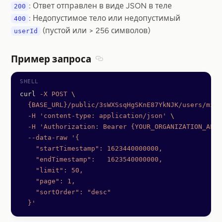
: Ответ отправлен в виде JSON в теле
200
: Недопустимое тело или недопустимый
400
(пустой или > 256 символов)
userId
Пример запроса
Section titled Пример запроса
curl
 -X
 POST
 \
  {BASE_URL}/public/3sWXSsqHgSKnE87YkNJK/users/mick
  -H
 'content-type: application/json'
 \
  -H
 'Authorization: Bearer {YOUR_ORGANIZATION_API_
  --data-raw
 '{
    "startTimestamp": 1623440000000,
    "endTimestamp":   1623540000000,
    "limit": 50,
    "page": 1,
    "sortOrder": "desc"
  }'