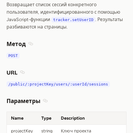
Возвращает список сессий конкретного
пользователя, идентифицированного с помощью
JavaScript-функции
. Результаты
tracker.setUserID
разбиваются на страницы.
Метод
Section titled Метод
POST
URL
Section titled URL
/public/:projectKey/users/:userId/sessions
Параметры
Section titled Параметры
Name
Type
Description
projectKey
string
Ключ проекта