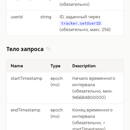
(обязательно)
userId
string
ID, заданный через
tracker.setUserID
(обязательно, макс. 256)
Тело запроса
Section titled Тело запроса
Name
Type
Description
startTimestamp
epoch
Начало временного
(ms)
интервала
(обязательно, мин.
946684800000)
endTimestamp
epoch
Конец временного
(ms)
интервала
(обязательно, >
startTimestamp)