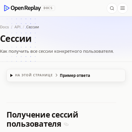
 to Content
DOCS
Search
Togg
OpenReplay
Docs
/
API
/
Сессии
Сессии
Как получить все сессии конкретного пользователя.
Пример ответа
НА ЭТОЙ СТРАНИЦЕ
Сессии
Получение сессий
пользователя
Section titled Получение сес