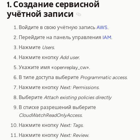
1. Создание сервисной
учётной записи
Section titled 1. Создани
Войдите в свою учётную запись
AWS
.
Перейдите на панель управления
IAM
.
Нажмите
Users
.
Нажмите кнопку
Add user
.
Укажите имя «openreplay_cw».
В типе доступа выберите
Programmatic access
.
Нажмите кнопку
Next: Permissions
.
Выберите
Attach existing policies directly
В списке разрешений выберите
CloudWatchReadOnlyAccess
.
Нажмите кнопку
Next: Tags
.
Нажмите кнопку
Next: Review
.