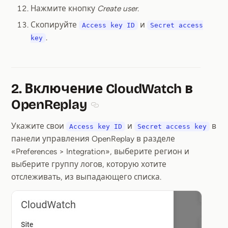
Нажмите кнопку
Create user
.
Скопируйте
и
Access key ID
Secret access
.
key
2. Включение CloudWatch в
OpenReplay
Section titled 2. Включение CloudW
Укажите свои
и
в
Access key ID
Secret access key
панели управления OpenReplay в разделе
«Preferences > Integration», выберите регион и
выберите группу логов, которую хотите
отслеживать, из выпадающего списка.