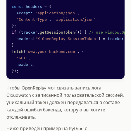
const
 headers
 =
 {
  Accept:
 'application/json'
,
  'Content-Type'
:
 'application/json'
,
};
if
 (
tracker
.
getSessionToken
()) { 
// use window.Open
  headers
[
'X-OpenReplay-SessionToken'
] 
=
 tracker
.
ge
}
fetch
(
'www.your-backend.com'
, {
  'GET'
,
  headers
,
});
Чтобы OpenReplay мог связать запись лога
Cloudwatch с записанной пользовательской сессией,
уникальный токен должен передаваться в составе
каждой ошибки бэкенда, которую вы хотите
отслеживать.
Ниже приведён пример на Python с