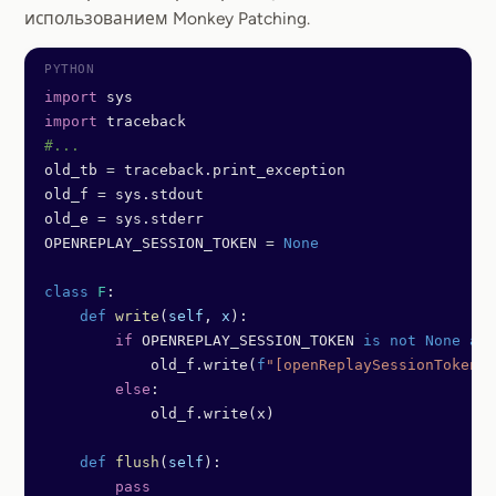
использованием Monkey Patching.
import
 sys
import
 traceback
#...
old_tb 
=
 traceback.print_exception
old_f 
=
 sys.stdout
old_e 
=
 sys.stderr
OPENREPLAY_SESSION_TOKEN 
=
 None
class
 F
:
    def
 write
(
self
, 
x
):
        if
 OPENREPLAY_SESSION_TOKEN 
is
 not
 None
 and
            old_f.write(
f
"[openReplaySessionToken=
{
        else
:
            old_f.write(x)
    def
 flush
(
self
):
        pass