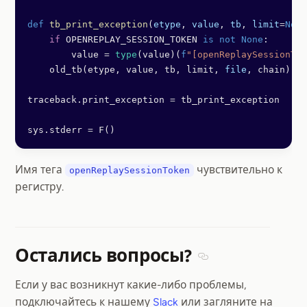
def
 tb_print_exception
(
etype
, 
value
, 
tb
, 
limit
=
None
    if
 OPENREPLAY_SESSION_TOKEN 
is
 not
 None
:
        value 
=
 type
(value)(
f
"[openReplaySessionTok
    old_tb(etype, value, tb, limit, 
file
, chain)
traceback.print_exception 
=
 tb_print_exception
sys.stderr 
=
 F()
Имя тега
чувствительно к
openReplaySessionToken
регистру.
Остались вопросы?
Section titled Остал
Если у вас возникнут какие-либо проблемы,
подключайтесь к нашему
Slack
или загляните на