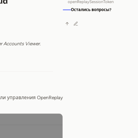
ud
openReplaySessionToken
Остались вопросы?
er Accounts Viewer
.
ли управления OpenReplay