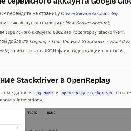
ие сервисного аккаунта Google Clo
GCP перейдите на страницу
Create Service Account Key
.
ервисных аккаунтов выберите
New Service Account
.
и сервисного аккаунта введите «openreplay-stackdriver».
олей добавьте
Logging > Logs Viewer
и
Stackdriver > Stackdriv
eate
, чтобы скачать JSON-файл, содержащий ваш ключ.
ние Stackdriver в OpenReplay
чётные данные
и
в пане
Log Name
openreplay-stackdriver
ences > Integration».