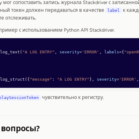
y мог сопоставить запись журнала Stackdriver с записанн
ьный токен должен передаваться в качестве
к кажд
label
те отслеживать.
ример с использованием Python API Stackdriver.
log_text(
"A LOG ENTRY"
, 
severity
=
'ERROR'
, 
labels
=
{
"openR
log_struct({
"message"
: 
"A LOG ENTRY"
}, 
severity
=
'ERROR'
,
чувствительно к регистру.
playSessionToken
 вопросы?