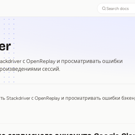
Search docs
er
ackdriver с OpenReplay и просматривать ошибки
произведениями сессий.
ть Stackdriver с OpenReplay и просматривать ошибки бэке
ver