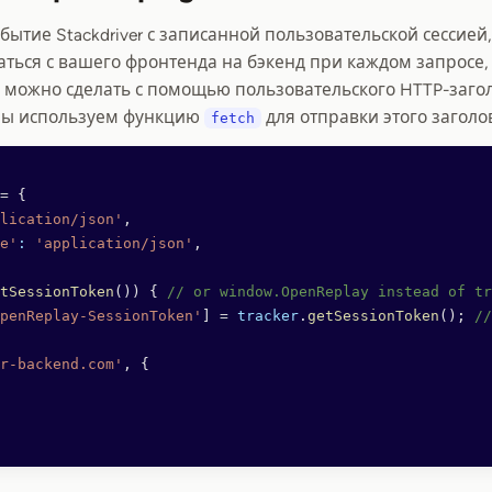
обытие Stackdriver с записанной пользовательской сессией
ться с вашего фронтенда на бэкенд при каждом запросе,
о можно сделать с помощью пользовательского HTTP-заго
мы используем функцию
для отправки этого заголо
fetch
=
 {
lication/json'
,
e'
:
 'application/json'
,
tSessionToken
()) { 
// or window.OpenReplay instead of tr
penReplay-SessionToken'
] 
=
 tracker
.
getSessionToken
(); 
//
r-backend.com'
, {