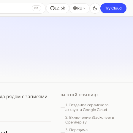
RU
Try Cloud
12.5k
⌘K
НА ЭТОЙ СТРАНИЦЕ
нда рядом с записями
1. Создание сервисного
аккаунта Google Cloud
2. Включение Stackdriver в
OpenReplay
3. Передача