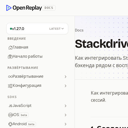
p to Content
DOCS
OpenReplay
v1.27.0
LATEST
Docs
Stackdriv
ВВЕДЕНИЕ
Главная
Начало работы
Как интегрировать St
бэкенда рядом с вос
РАЗВЁРТЫВАНИЕ
Развёртывание
Конфигурация
Как интегрирова
Stackdri
SDKS
сессий.
JavaScript
iOS
beta
Android
beta