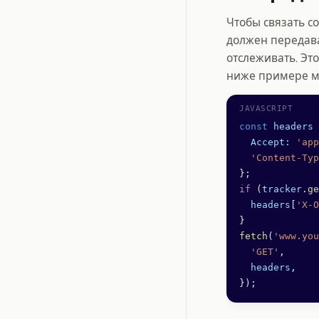
Чтобы связать с
должен передава
отслеживать. Эт
ниже примере 
const
 headers
 
  Accept:
 'app
  'Content-Typ
};
if
 (
tracker
.
ge
  headers
[
'X-O
}
fetch
(
'www.you
  'GET'
,
  headers
,
});