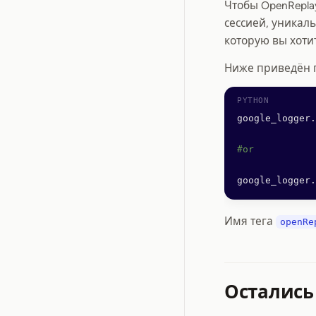
Чтобы OpenRepla
сессией, уникал
которую вы хоти
Ниже приведён п
google_logger.
#or
google_logger.
Имя тега
openRe
Остались