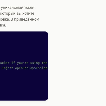
, уникальный токен
 который вы хотите
ловка. В приведённом
вка.
acker if you're using the snippet
 Inject openReplaySessionToken