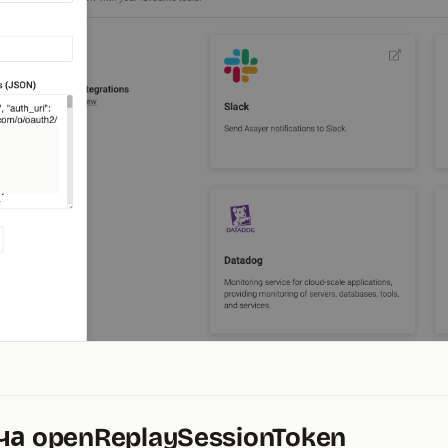
ча openReplaySessionToken