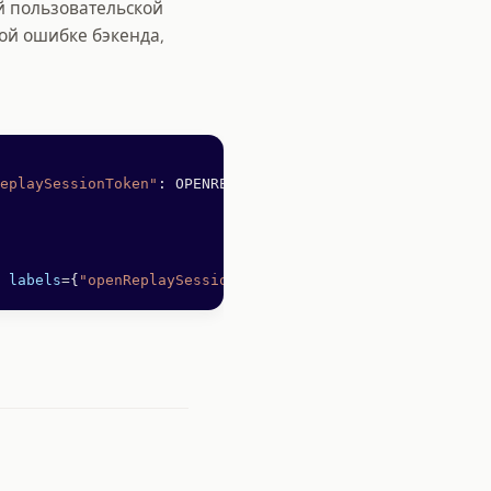
ой пользовательской
ой ошибке бэкенда,
eplaySessionToken"
: OPENREPLAY_SESSION_TOKEN})
 
labels
=
{
"openReplaySessionToken"
: OPENREPLAY_SESSION_TO