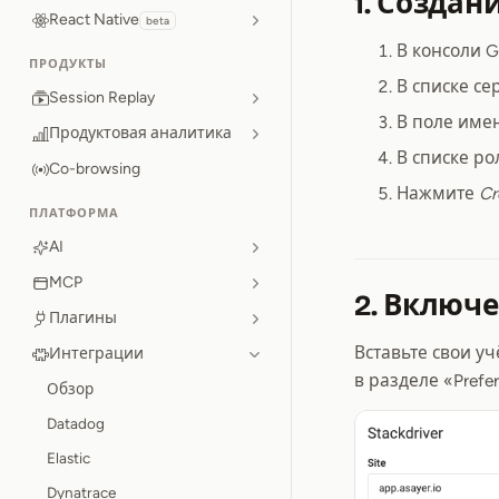
1. Создан
React Native
beta
В консоли 
ПРОДУКТЫ
В списке с
Session Replay
В поле имен
Продуктовая аналитика
В списке р
Co-browsing
Нажмите
Cr
ПЛАТФОРМА
AI
MCP
2. Включе
Плагины
Вставьте свои у
Интеграции
в разделе «Prefer
Обзор
Datadog
Elastic
Dynatrace