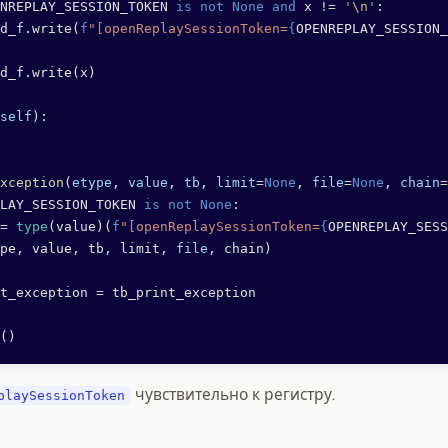
NREPLAY_SESSION_TOKEN 
is
 not
 None
 and
 x 
!=
 '
\n
'
:
d_f.write(
f
"[openReplaySessionToken=
{
OPENREPLAY_SESSION_
d_f.write(x)
self
):
xception
(
etype
, 
value
, 
tb
, 
limit
=
None
, 
file
=
None
, 
chain
=
LAY_SESSION_TOKEN 
is
 not
 None
:
=
 type
(value)(
f
"[openReplaySessionToken=
{
OPENREPLAY_SESS
pe, value, tb, limit, 
file
, chain)
t_exception 
=
 tb_print_exception
()
чувствительно к регистру.
playSessionToken