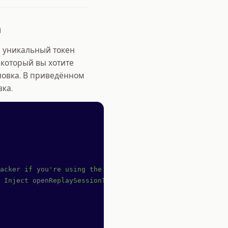
n
, уникальный токен
 который вы хотите
ловка. В приведённом
вка.
acker if you're using the snippet
 Inject openReplaySessionToken