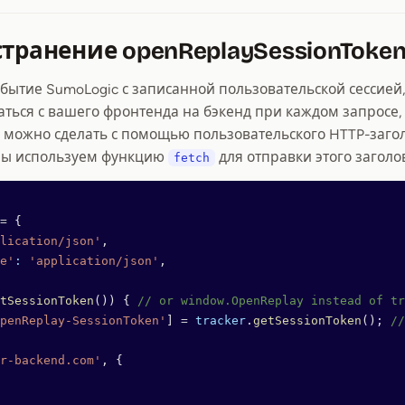
странение openReplaySessionToke
обытие SumoLogic с записанной пользовательской сессией
ться с вашего фронтенда на бэкенд при каждом запросе,
о можно сделать с помощью пользовательского HTTP-заго
мы используем функцию
для отправки этого заголо
fetch
=
 {
lication/json'
,
e'
:
 'application/json'
,
tSessionToken
()) { 
// or window.OpenReplay instead of tr
penReplay-SessionToken'
] 
=
 tracker
.
getSessionToken
(); 
//
r-backend.com'
, {