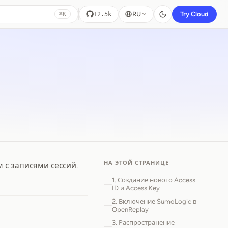
RU
Try Cloud
12.5k
⌘K
НА ЭТОЙ СТРАНИЦЕ
 с записями сессий.
1. Создание нового Access
ID и Access Key
2. Включение SumoLogic в
OpenReplay
3. Распространение