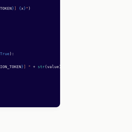
TOKEN
}
] 
{
x
}
"
)
True
):
ION_TOKEN
}
] "
 +
 str
(value))