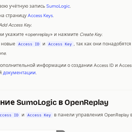
свою учётную запись
SumoLogic
.
на страницу
Access Keys
.
Add Access Key
.
ни укажите «openreplay» и нажмите
Create Key
.
е новые
и
, так как они понадобятс
Access ID
Access Key
one
.
ополнительной информации о создании Access ID и Access
ой
документации
.
ние SumoLogic в OpenReplay
и
в панели управления OpenReplay в 
ccess ID
Access Key