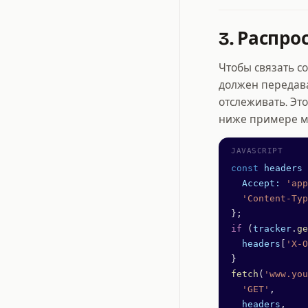
3. Распро
Чтобы связать с
должен передава
отслеживать. Эт
ниже примере 
const
 headers
 
  Accept:
 'app
  'Content-Typ
};
if
 (
tracker
.
ge
  headers
[
'X-O
}
fetch
(
'www.you
  'GET'
,
  headers
,