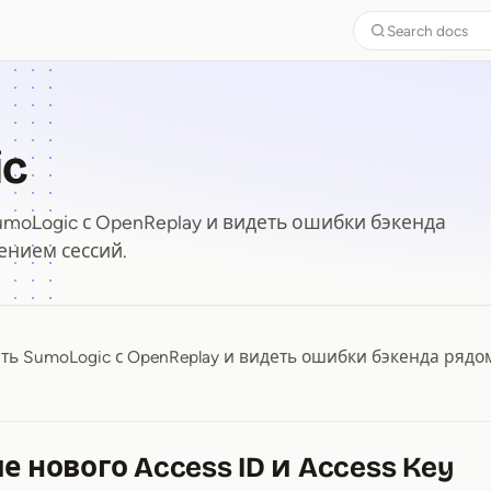
Search docs
ic
moLogic с OpenReplay и видеть ошибки бэкенда
ением сессий.
ть SumoLogic с OpenReplay и видеть ошибки бэкенда рядом
ic
ие нового Access ID и Access Key