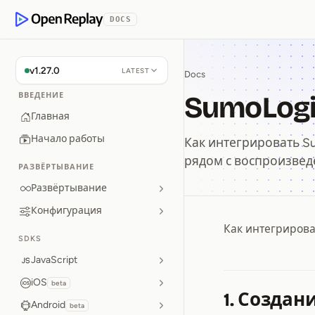
p to Content
DOCS
OpenReplay
v1.27.0
LATEST
Docs
SumoLog
ВВЕДЕНИЕ
Главная
Начало работы
Как интегрировать Su
рядом с воспроизвед
РАЗВЁРТЫВАНИЕ
Развёртывание
Конфигурация
Как интегрирова
SumoLog
SDKS
JavaScript
iOS
beta
1. Создан
Android
beta