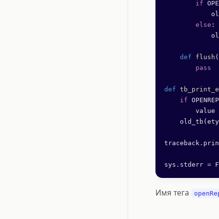
        if
 OPE
            ol
        else
:
            ol
    def
 flush
(
        pass
def
 tb_print_e
    if
 OPENREP
        value 
    old_tb(ety
traceback.prin
sys.stderr 
=
 F
Имя тега
openRe