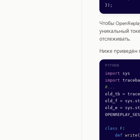
});
Чтобы OpenRepla
уникальный токе
отслеживать.
Ниже приведён п
import
 sys
import
 traceba
#...
old_tb 
=
 trace
old_f 
=
 sys.st
old_e 
=
 sys.st
OPENREPLAY_SES
class
 F
:
    def
 write
(