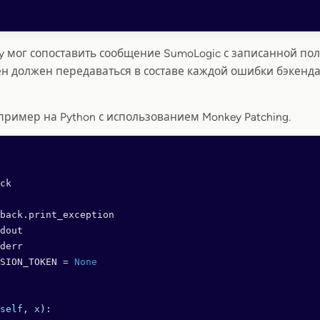
y мог сопоставить сообщение SumoLogic с записанной пол
н должен передаваться в составе каждой ошибки бэкенда
ример на Python с использованием Monkey Patching.
ck
back.print_exception
dout
derr
SION_TOKEN 
=
 None
self
, 
x
):