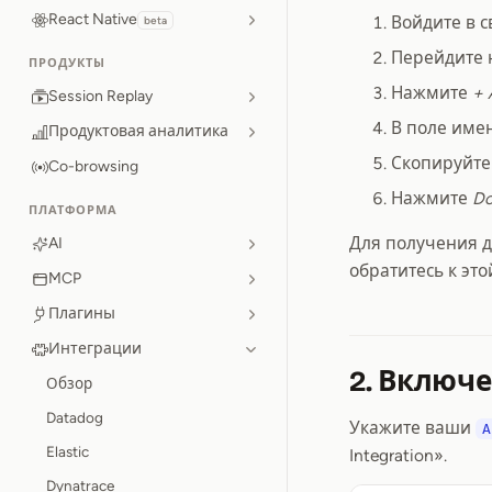
React Native
Войдите в 
beta
Перейдите 
ПРОДУКТЫ
Нажмите
+ 
Session Replay
В поле име
Продуктовая аналитика
Скопируйт
Co-browsing
Нажмите
D
ПЛАТФОРМА
Для получения д
AI
обратитесь к эт
MCP
Плагины
Интеграции
2. Включе
Обзор
Datadog
Укажите ваши
A
Elastic
Integration».
Dynatrace