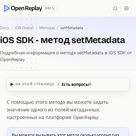
 to Content
DOCS
Search
Togg
OpenReplay
Docs
/
iOS (beta)
/
Методы
/
setMetadata
iOS SDK - метод setMetadata
Подробная информация о методе setMetadata в iOS SDK от
OpenReplay
Есть вопросы?
НА ЭТОЙ СТРАНИЦЕ
С помощью этого метода вы можете задать
iOS SDK ⁠-⁠ метод set
значение одного из полей метаданных,
настроенных на платформе OpenReplay.
Вы можете вызывать этот метод сколько угодно раз,