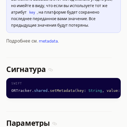
но имейте в виду, что если вы используете тот же
атрибут
, на платформе будет сохранено
key
последнее переданное вами значение. Все
предыдущие значения будут потеряны.
Подробнее см.
metadata
.
Сигнатура
Section titled Сигнатура
ORTracker.
shared
.
setMetadata
(
key
: 
String
, 
value
: 
St
Параметры