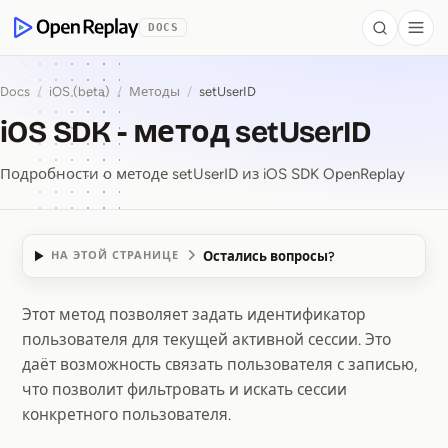
 to Content
DOCS
Search
Togg
OpenReplay
Docs
/
iOS (beta)
/
Методы
/
setUserID
iOS SDK - метод setUserID
Подробности о методе setUserID из iOS SDK OpenReplay
Остались вопросы?
НА ЭТОЙ СТРАНИЦЕ
Этот метод позволяет задать идентификатор
iOS SDK ⁠-⁠ метод setU
пользователя для текущей активной сессии. Это
даёт возможность связать пользователя с записью,
что позволит фильтровать и искать сессии
конкретного пользователя.