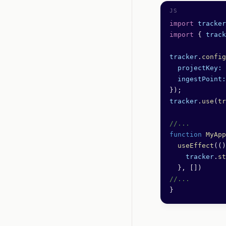
import
 tracker
import
 { 
track
tracker
.
config
  projectKey:
 
  ingestPoint:
});
tracker
.
use
(
tr
//...
function
 MyApp
  useEffect
(()
    tracker
.
st
  }, [])
//...
}