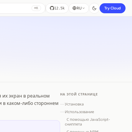
RU
Try Cloud
12.5k
⌘K
НА ЭТОЙ СТРАНИЦЕ
я их экран в реальном
и в каком-либо стороннем
Установка
Использование
С помощью JavaScript-
сниппета
С помощью NPM