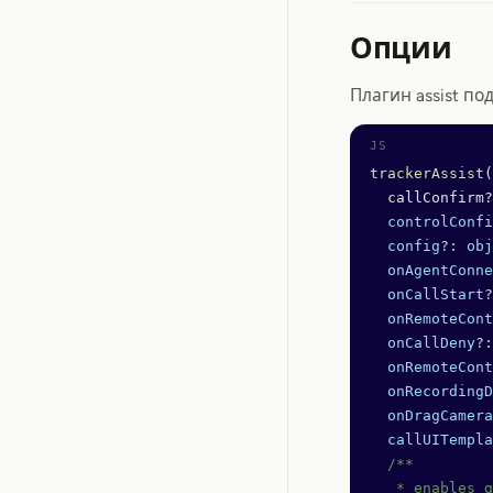
Опции
Плагин assist п
trackerAssist
(
  callConfirm?
  controlConfi
  config
?:
 obj
  onAgentConne
  onCallStart
?
  onRemoteCont
  onCallDeny
?:
  onRemoteCont
  onRecordingD
  onDragCamera
  callUITempla
  /** 
   * enables g