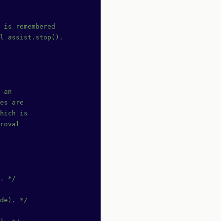
 is remembered
l assist.stop().
 an
es are
hich is
roval
. */
de). */