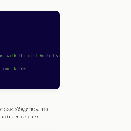
ng with the self-hosted version of OpenReplay
tions below
 SSR. Убедитесь, что
а (то есть через