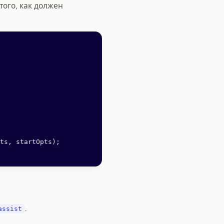
того, как должен
ts, startOpts);
.
assist