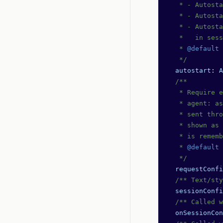
   * - Autosta
   * - Autosta
   * - Autosta
   *   in sess
   * 
@default
 
   */
  autostart
: 
A
  /**
   * Require e
   * agent: as
   * sent thro
   * shown as 
   * is rememb
   * 
@default
 
   */
  requestConfi
  /** Text/sty
  sessionConfi
  /** Called w
  onSessionCon