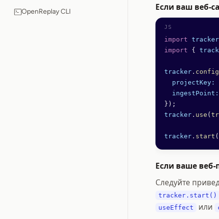
Если ваш веб-с
OpenReplay CLI
import
 tracker
import
 { 
track
tracker
.
config
  projectKey:
 
  ingestPoint:
});
tracker
.
use
(
tr
tracker
.
start
(
Если ваше веб-
Следуйте привед
tracker.start()
или
useEffect