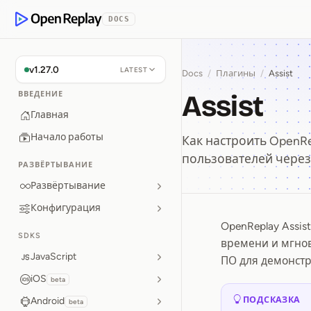
p to Content
DOCS
OpenReplay
v1.27.0
LATEST
Docs
/
Плагины
/
Assist
Assist
ВВЕДЕНИЕ
Главная
Начало работы
Как настроить OpenR
пользователей через
РАЗВЁРТЫВАНИЕ
Развёртывание
Конфигурация
OpenReplay Assi
Assist
SDKS
времени и мгнов
JavaScript
ПО для демонстр
iOS
beta
ПОДСКАЗКА
Android
beta