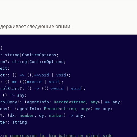
оддерживает следующие опции:
{
:
 string
|
ConfirmOptions
;
rm
?:
 string
|
ConfirmOptions
;
ect
;
ct
?:
 () 
=>
 (()
=>void
 |
 void
);
:
 () 
=>
 (()
=>void
 |
 void
);
rolStart
?:
 () 
=>
 (()
=>void
 |
 void
);
 () 
=>
 any
;
rolDeny
?:
 (
agentInfo
:
 Record
<
string
, 
any
>) 
=>
 any
;
eny
?:
 (
agentInfo
:
 Record
<
string
, 
any
>) 
=>
 any
;
?:
 (
dx
:
 number
, 
dy
:
 number
) 
=>
 any
;
te
?:
 string
zip compression for big batches on client side