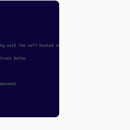
ng with the self-hosted version of OpenReplay
tions below
mponent