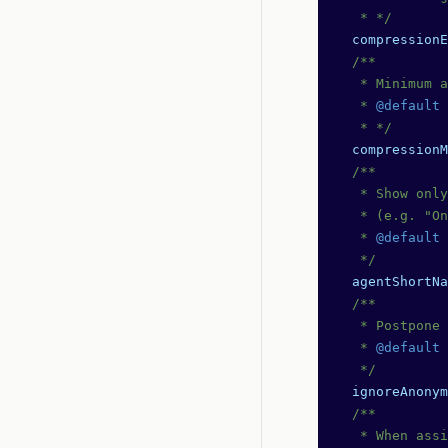
   * */
  compressionE
  /**
   * Minimum a
   * 
@default
 
   * */
  compressionM
  /**
   * Show only
   * (e.g. "On
   * 
@default
 
   */
  agentShortNa
  /**
   * Postpone 
   * 
@default
 
   */
  ignoreAnonym
  /**
   * When assi