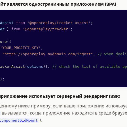
айт является одностраничным приложением (SPA)
Assist
 from
 '@openreplay/tracker-assist'
;
er
 } 
from
 '@openreplay/tracker'
;
ure
({
'YOUR_PROJECT_KEY'
,
 "https://openreplay.mydomain.com/ingest"
, 
// when deali
ackerAssist
(
options
)); 
// check the list of available op
);
приложение использует серверный рендеринг (SSR)
ённому ниже примеру, если ваше приложение использует
вызывается, когда приложение находится в среде браузер
).
componentDidMount