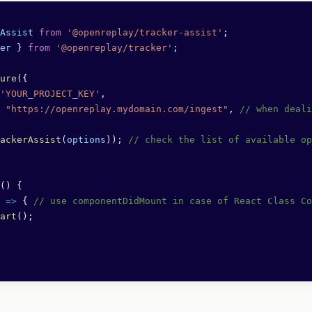
Assist
 from
 '@openreplay/tracker-assist'
;
er
 } 
from
 '@openreplay/tracker'
;
ure
({
'YOUR_PROJECT_KEY'
,
 "https://openreplay.mydomain.com/ingest"
, 
// when deali
ackerAssist
(
options
)); 
// check the list of available op
() {
 
=>
 { 
// use componentDidMount in case of React Class Co
art
();