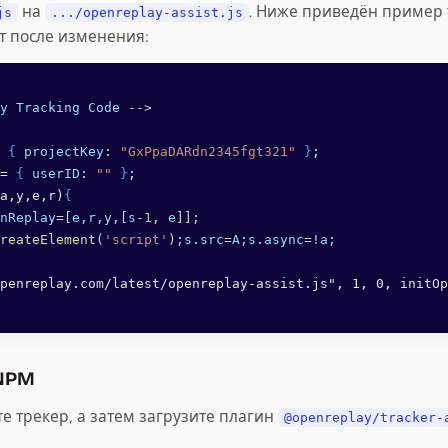
на
. Ниже приведён пример 
js
.../openreplay-assist.js
т после изменения:
y
 Tracking
 Code
 -->
 
{
 projectKey
: 
"GxPpaDARdn2345fgt321"
 }
;
= 
{
 userID
: 
""
 }
;
a,y,e,r)
{
nReplay
=[
e
,
r
,
y
,[
s
-
1
, 
e
]];
reateElement
(
'script'
);
s
.
src
=
A
;
s
.
async
=!
a
;
penreplay.com/latest/openreplay-assist.js", 1, 0, initOp
NPM
 трекер, а затем загрузите плагин
@openreplay/tracker-