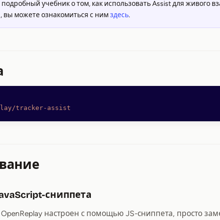
ь подробный учебник о том, как использовать Assist для живого 
, вы можете ознакомиться с ним
здесь
.
а
lay/tracker-assist
вание
avaScript-сниппета
 OpenReplay настроен с помощью JS-сниппета, просто за