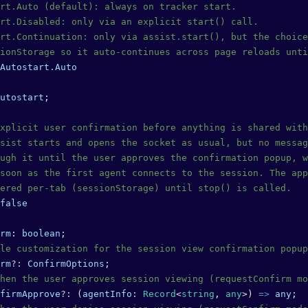
rt.Auto (default): always on tracker start.
rt.Disabled: only via an explicit start() call.
rt.Continuation: only via assist.start(), but the choice
ionStorage so it auto-continues across page reloads unti
Autostart.Auto
utostart
;
xplicit user confirmation before anything is shared with
sist starts and opens the socket as usual, but no messag
ugh it until the user approves the confirmation popup, w
soon as the first agent connects to the session. The app
ered per-tab (sessionStorage) until stop() is called.
false
rm
: 
boolean
;
le customization for the session view confirmation popup
rm
?:
 ConfirmOptions
;
hen the user approves session viewing (requestConfirm mo
firmApprove
?:
 (
agentInfo
:
 Record
<
string
, 
any
>) 
=>
 any
;