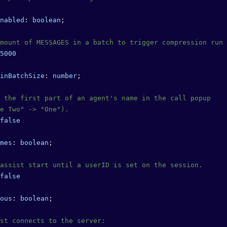
nabled
: 
boolean
;
mount of MESSAGES in a batch to trigger compression run
5000
inBatchSize
: 
number
;
 the first part of an agent's name in the call popup
e Two" -> "One").
false
mes
: 
boolean
;
assist start until a userID is set on the session.
false
ous
: 
boolean
;
st connects to the server: