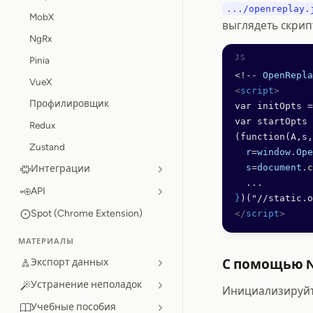
.../openreplay.
MobX
выглядеть скрип
NgRx
Pinia
<!--
 OpenRepla
VueX
<
script
>
Профилировщик
var initOpts =
var startOpts 
Redux
(function(A,s,
Zustand
  r
=
window
.
Ope
  s
=
document
.
c
Интеграции
  ...
API
}
)("//static.o
Spot (Chrome Extension)
</
script
>
МАТЕРИАЛЫ
Экспорт данных
С помощью 
Устранение неполадок
Инициализируйте
Учебные пособия