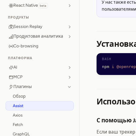
У нас также ест
React Native
beta
пользователями
ПРОДУКТЫ
Session Replay
Продуктовая аналитика
Установк
Co-browsing
ПЛАТФОРМА
npm
 i
 @openrep
AI
MCP
Плагины
Обзор
Использо
Assist
Axios
С помощью J
Fetch
Если ваш трекер
GraphQL