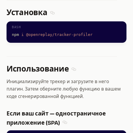
Установка
Section titled Установка
npm
 i
 @openreplay/tracker-profiler
Использование
Section titled Использова
Инициализируйте трекер и загрузите в него
плагин. Затем оберните любую функцию в вашем
коде сгенерированной функцией.
Если ваш сайт — одностраничное
приложение (SPA)
Section titled Если ваш сайт