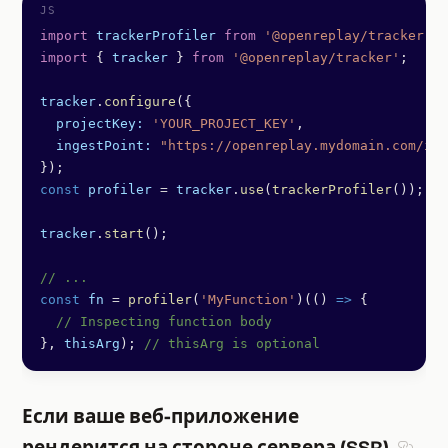
import
 trackerProfiler
 from
 '@openreplay/tracker-pr
import
 { 
tracker
 } 
from
 '@openreplay/tracker'
;
tracker
.
configure
({
  projectKey:
 'YOUR_PROJECT_KEY'
,
  ingestPoint:
 "https://openreplay.mydomain.com/ing
});
const
 profiler
 =
 tracker
.
use
(
trackerProfiler
());
tracker
.
start
();
// ...
const
 fn
 =
 profiler
(
'MyFunction'
)(() 
=>
 {
  // Inspecting function body
}, 
thisArg
); 
// thisArg is optional
Если ваше веб-приложение
рендерится на стороне сервера (SSR)