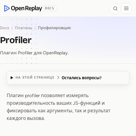
 to Content
DOCS
Search
Togg
OpenReplay
Docs
/
Плагины
/
Профилировщик
Profiler
Плагин Profiler для OpenReplay.
Остались вопросы?
НА ЭТОЙ СТРАНИЦЕ
Плагин profiler позволяет измерять
Profiler
производительность ваших JS-функций и
фиксировать как аргументы, так и результат
каждого вызова.