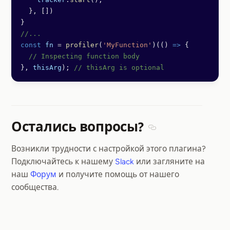
  }, [])
}
//...
const
 fn
 =
 profiler
(
'MyFunction'
)(() 
=>
 {
  // Inspecting function body
}, 
thisArg
); 
// thisArg is optional
Остались вопросы?
Section titled Остал
Возникли трудности с настройкой этого плагина?
Подключайтесь к нашему
Slack
или загляните на
наш
Форум
и получите помощь от нашего
сообщества.