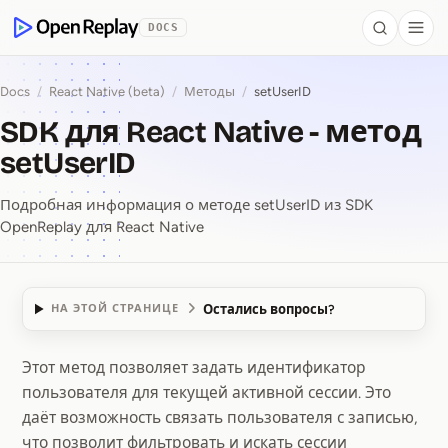
 to Content
DOCS
Search
Togg
OpenReplay
Docs
/
React Native (beta)
/
Методы
/
setUserID
SDK для React Native - метод
setUserID
Подробная информация о методе setUserID из SDK
OpenReplay для React Native
Остались вопросы?
НА ЭТОЙ СТРАНИЦЕ
Этот метод позволяет задать идентификатор
SDK для React Native ⁠
пользователя для текущей активной сессии. Это
даёт возможность связать пользователя с записью,
что позволит фильтровать и искать сессии