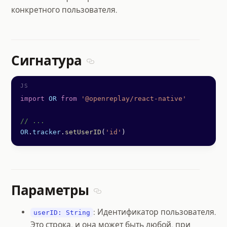
конкретного пользователя.
Сигнатура
Section titled Сигнатура
import
 OR
 from
 '@openreplay/react-native'
// ...
OR
.
tracker
.
setUserID
(
'id'
)
Параметры
Section titled Параметры
: Идентификатор пользователя.
userID: String
Это строка, и она может быть любой, при