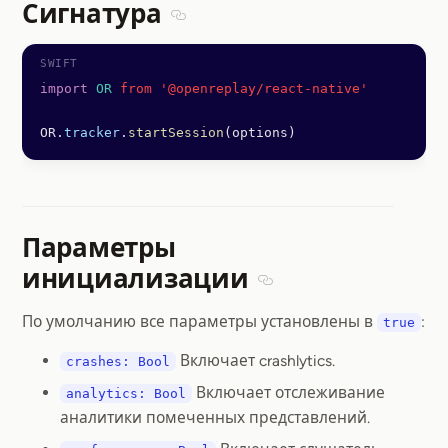
Сигнатура
Section titled Сигнатура
import
 OR
 from '@openreplay/react-native'
OR.
tracker
.
startSession
(options)
Параметры
инициализации
Section titled Парамет
По умолчанию все параметры установлены в
:
true
Включает crashlytics.
crashes: Bool
Включает отслеживание
analytics: Bool
аналитики помеченных представлений.