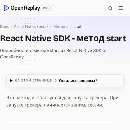
 to Content
DOCS
Search
Togg
OpenReplay
Docs
/
React Native (beta)
/
Методы
/
start
React Native SDK - метод start
Подробности о методе start из React Native SDK от
OpenReplay
Остались вопросы?
НА ЭТОЙ СТРАНИЦЕ
Этот метод используется для запуска трекера. При
React Native SDK ⁠-⁠ ме
запуске трекера начинается запись сессии.