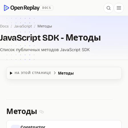
 to Content
DOCS
Search
Togg
OpenReplay
Docs
/
JavaScript
/
Методы
JavaScript SDK - Методы
Список публичных методов JavaScript SDK
Методы
НА ЭТОЙ СТРАНИЦЕ
JavaScript SDK ⁠-⁠ Ме
Методы
Section titled Методы
Constructor