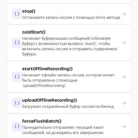
stop()
→
Остановите запись сессии с помощью этого метода.
coldStart()
Начинает буферизацию сообщений (обновляя
→
буфер) с возможностью вызвать `start()`, чтобы
включить запись сессии и отправить содержимое
буфера.
startOfflineRecording()
Начинает офлайн-запись сессии, которая может
→
быть отправлена с помощью
`uploadOfflineRecording`.
uploadOfflineRecording()
→
Загружает сохранённый буфер сессии на бэкенд.
forceFlushBatch()
→
Принудительно отправляет текущий пакет
сообщений, не дожидаясь его завершения.