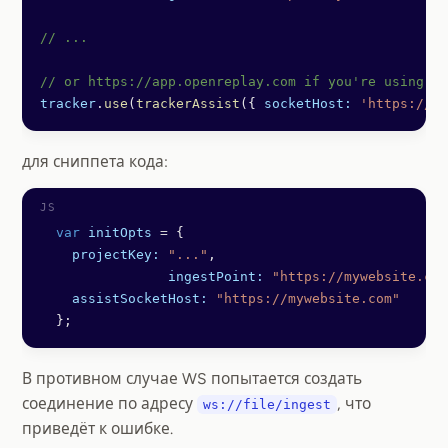
// ...
// or https://app.openreplay.com if you're using Sa
tracker
.
use
(
trackerAssist
({ 
socketHost:
 'https://my
для сниппета кода:
  var
 initOpts
 =
 {
    projectKey:
 "..."
,
		ingestPoint:
 "https://mywebsite.com
    assistSocketHost:
 "https://mywebsite.com"
  };
В противном случае WS попытается создать
соединение по адресу
, что
ws://file/ingest
приведёт к ошибке.