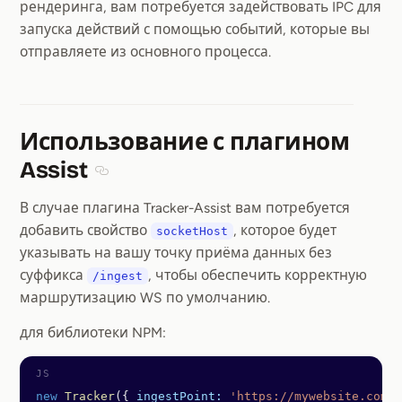
рендеринга, вам потребуется задействовать IPC для
запуска действий с помощью событий, которые вы
отправляете из основного процесса.
Использование с плагином
Assist
Section titled Использование с плагином Ass
В случае плагина Tracker-Assist вам потребуется
добавить свойство
, которое будет
socketHost
указывать на вашу точку приёма данных без
суффикса
, чтобы обеспечить корректную
/ingest
маршрутизацию WS по умолчанию.
для библиотеки NPM:
new
 Tracker
({ 
ingestPoint:
 'https://mywebsite.com/i