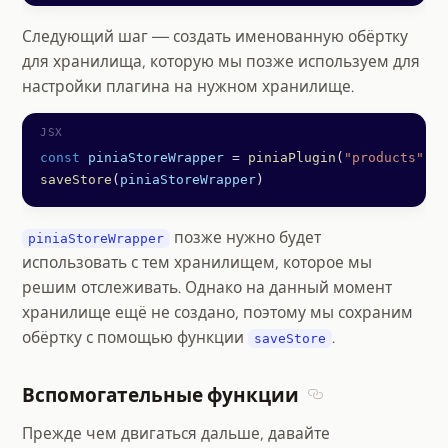
Следующий шаг — создать именованную обёртку
для хранилища, которую мы позже используем для
настройки плагина на нужном хранилище.
const
 piniaStoreWrapper
 =
 piniaPlugin
(
"products"
)
saveStore
(
piniaStoreWrapper
)
позже нужно будет
piniaStoreWrapper
использовать с тем хранилищем, которое мы
решим отслеживать. Однако на данный момент
хранилище ещё не создано, поэтому мы сохраним
обёртку с помощью функции
.
saveStore
Вспомогательные функции
Section titled В
Прежде чем двигаться дальше, давайте