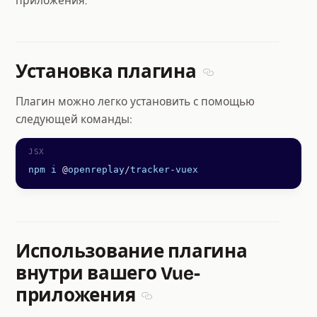
приложения.
Установка плагина
Section titled Устан
Плагин можно легко установить с помощью
следующей команды:
npm
 i
 @
openreplay
/
tracker
-
vuex
Использование плагина
внутри вашего Vue-
приложения
Section titled Использование 