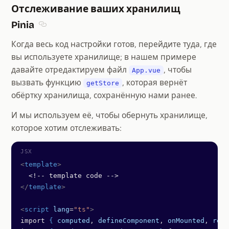
Отслеживание ваших хранилищ
Pinia
Section titled Отслеживание ваших хранилищ Pi
Когда весь код настройки готов, перейдите туда, где
вы используете хранилище; в нашем примере
давайте отредактируем файл
, чтобы
App.vue
вызвать функцию
, которая вернёт
getStore
обёртку хранилища, сохранённую нами ранее.
И мы используем её, чтобы обернуть хранилище,
которое хотим отслеживать:
<
template
>
  <!-- template code -->
</
template
>
<
script
 lang
=
"ts"
>
import 
{
 computed
, 
defineComponent
, 
onMounted
, 
ref
 