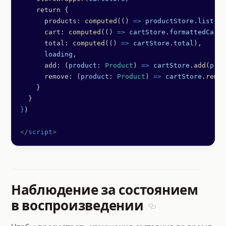
    return {
      products: 
computed
(() 
=>
 productStore
.
list
),
      cart: 
computed
(() 
=>
 cartStore
.
formattedCart
)
      total: 
computed
(() 
=>
 cartStore
.
total
),
      loading
,
      add: (
product
: 
Product
) 
=>
 cartStore
.
add
(
prod
      remove: (
product
: 
Product
) 
=>
 cartStore
.
remov
    }
  }
}
)
</
script
>
Наблюдение за состоянием
в воспроизведении
Section titled Наб