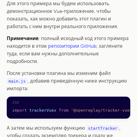
Для этого примера мы будем использовать
демонстрационное Vue-приложение, чтобы
показать, как можно добавить этот плагин и
работать с ним внутри реального приложения.
Примечание
: полный исходный код этого примера
находится в этом
репозитории GitHub
; загляните
туда, если вам нужны дополнительные
подробности.
После установки плагина мы изменим файл
, добавив приведённую ниже инструкцию
main.js
импорта:
import
 trackerVuex
 from
 '@openreplay/tracker-vuex/c
А затем мы используем функцию
,
startTracker
чтобы создать экземпляр трекера и сразу же