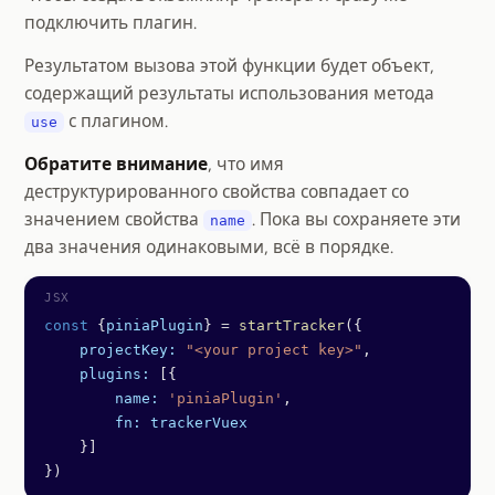
подключить плагин.
Результатом вызова этой функции будет объект,
содержащий результаты использования метода
с плагином.
use
Обратите внимание
, что имя
деструктурированного свойства совпадает со
значением свойства
. Пока вы сохраняете эти
name
два значения одинаковыми, всё в порядке.
const
 {
piniaPlugin
} 
=
 startTracker
({
    projectKey:
 "<your project key>"
,
    plugins:
 [{
        name:
 'piniaPlugin'
,
        fn:
 trackerVuex
    }]
})