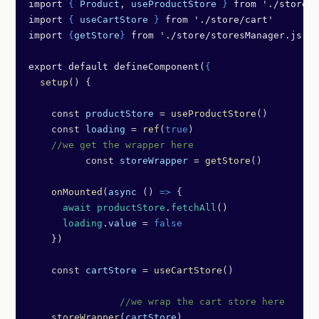
import 
{
 Product
, 
useProductStore
 }
 from './store/p
import 
{
 useCartStore
 }
 from './store/cart'
import 
{
getStore
}
 from './store/storesManager.js'
export default defineComponent(
{
  setup
() {
    const 
productStore
 = 
useProductStore
()
    const 
loading
 = 
ref
(
true
)
    //we get the wrapper here
	  const 
storeWrapper
 = 
getStore
()
    onMounted
(
async
 () 
=>
 {
      await
 productStore
.
fetchAll
()
      loading
.
value
 = 
false
    })
    const 
cartStore
 = 
useCartStore
()
		//we wrap the cart store here
    storeWrapper
(
cartStore
)