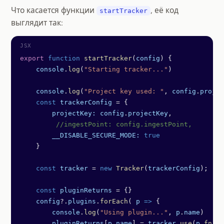
Что касается функции
, её код
startTracker
выглядит так:
export
 function
 startTracker
(
config
) {
    console
.
log
(
"Starting tracker..."
)
    console
.
log
(
"Project key used: "
, 
config
.
projec
    const
 trackerConfig
 =
 {
        projectKey:
 config
.
projectKey
,
         //ingestPoint: config.ingestPoint,
        __DISABLE_SECURE_MODE:
 true
    }
    const
 tracker
 =
 new
 Tracker
(
trackerConfig
);
    const
 pluginReturns
 =
 {}
    config
?.
plugins
.
forEach
( 
p
 =>
 {
        console
.
log
(
"Using plugin..."
, 
p
.
name
)
        pluginReturns
[
p
.
name
] 
=
 tracker
.
use
(
p
.
fn
())