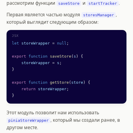
рассмотрим функции
и
.
saveStore
startTracker
Первая является частью модуля
,
storesManager
который выглядит следующим образом:
let
 storeWrapper
 =
 null
;
export
 function
 saveStore
(
s
) {
    storeWrapper
 =
 s
;
}
export
 function
 getStore
(
store
) {
    return
 storeWrapper
;
}
Этот модуль позволит нам использовать
, который мы создали ранее, в
piniaStoreWrapper
другом месте.