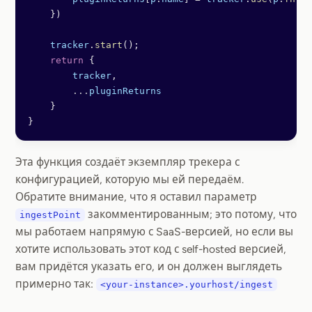
    })
    tracker
.
start
();
    return
 {
        tracker
,
        ...
pluginReturns
    }
}
Эта функция создаёт экземпляр трекера с
конфигурацией, которую мы ей передаём.
Обратите внимание, что я оставил параметр
закомментированным; это потому, что
ingestPoint
мы работаем напрямую с SaaS-версией, но если вы
хотите использовать этот код с self-hosted версией,
вам придётся указать его, и он должен выглядеть
примерно так:
<your-instance>.yourhost/ingest