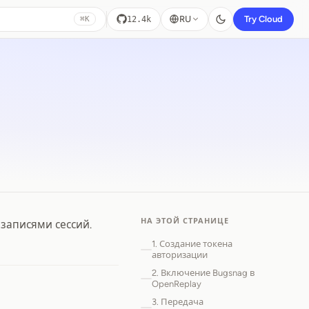
RU
Try Cloud
12.4k
⌘K
НА ЭТОЙ СТРАНИЦЕ
 записями сессий.
1. Создание токена
авторизации
2. Включение Bugsnag в
OpenReplay
3. Передача