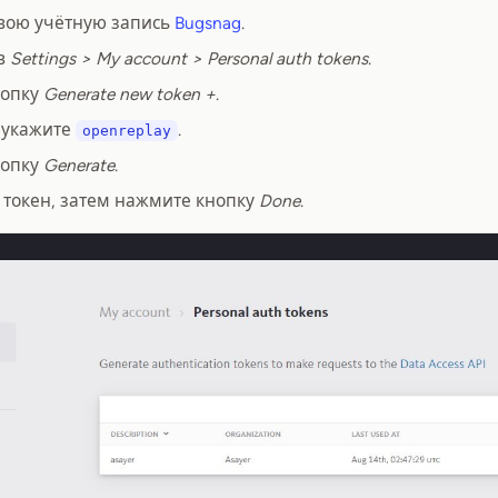
свою учётную запись
Bugsnag
.
в
Settings > My account > Personal auth tokens
.
нопку
Generate new token +
.
 укажите
.
openreplay
нопку
Generate
.
 токен, затем нажмите кнопку
Done
.