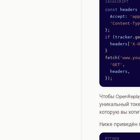
const
 headers
 
  Accept:
 'app
  'Content-Typ
};
if
 (
tracker
.
ge
  headers
[
'X-O
}
fetch
(
'www.you
  'GET'
,
  headers
,
});
Чтобы OpenRepla
уникальный ток
которую вы хоти
Ниже приведён п