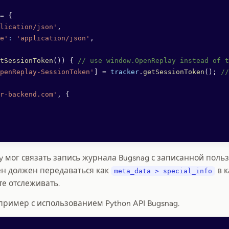
=
 {
lication/json'
,
e'
:
 'application/json'
,
tSessionToken
()) { 
// use window.OpenReplay instead of t
penReplay-SessionToken'
] 
=
 tracker
.
getSessionToken
(); 
//
r-backend.com'
, {
y мог связать запись журнала Bugsnag с записанной польз
ен должен передаваться как
в к
meta_data > special_info
те отслеживать.
ример с использованием Python API Bugsnag.