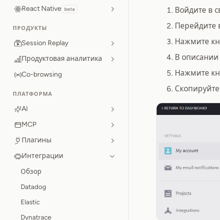
React Native
Войдите в 
beta
Перейдите 
ПРОДУКТЫ
Нажмите к
Session Replay
В описании
Продуктовая аналитика
Нажмите к
Co-browsing
Скопируйте
ПЛАТФОРМА
AI
MCP
Плагины
Интеграции
Обзор
Datadog
Elastic
Dynatrace