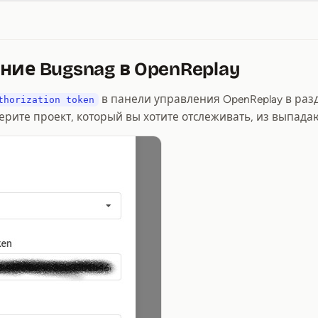
ние Bugsnag в OpenReplay
в панели управления OpenReplay в разде
thorization token
ыберите проект, который вы хотите отслеживать, из выпада