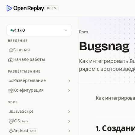
p to Content
DOCS
OpenReplay
v1.17.0
Docs
Bugsnag
ВВЕДЕНИЕ
Главная
Начало работы
Как интегрировать Bu
рядом с воспроизвед
РАЗВЁРТЫВАНИЕ
Развёртывание
Конфигурация
Как интегрирова
Bugsnag
SDKS
JavaScript
iOS
beta
1. Создан
Android
beta