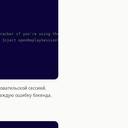
racker if you're using the snippet
 Inject openReplaySessionToken
овательской сессией,
аждую ошибку бэкенда,