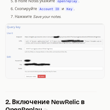
В поле Notes укажите
.
openreplay
Скопируйте
и
.
Account ID
Key
Нажмите
Save your notes
.
2. Включение NewRelic в
OpenReplay