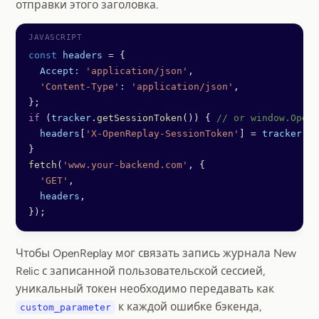
отправки этого заголовка.
const
 headers
 =
 {
  Accept:
 'application/json'
,
  'Content-Type'
:
 'application/json'
,
};
if
 (
tracker
.
getSessionToken
()) { 
// or window.OpenR
  headers
[
'X-OpenReplay-SessionToken'
] 
=
 tracker
.
ge
}
fetch
(
'www.your-backend.com'
, {
  'GET'
,
  headers
,
});
Чтобы OpenReplay мог связать запись журнала New
Relic с записанной пользовательской сессией,
уникальный токен необходимо передавать как
к каждой ошибке бэкенда,
custom_parameter