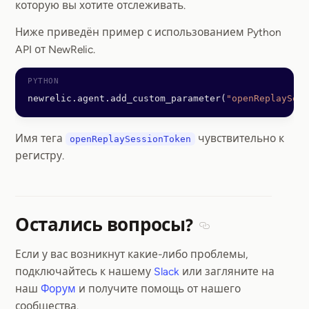
которую вы хотите отслеживать.
Ниже приведён пример с использованием Python
API от NewRelic.
newrelic.agent.add_custom_parameter(
"openReplaySess
Имя тега
чувствительно к
openReplaySessionToken
регистру.
Остались вопросы?
Section titled Остал
Если у вас возникнут какие-либо проблемы,
подключайтесь к нашему
Slack
или загляните на
наш
Форум
и получите помощь от нашего
сообщества.