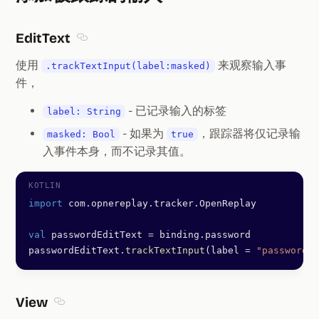
Section titled 添加被跟踪
EditText
Section titled EditText
使用
来观察输入事
.trackTextInput(label:masked)
件，
- 已记录输入的标签
label: String
- 如果为
，跟踪器将仅记录输
masked: Bool
true
入事件本身，而不记录其值。
import
 com.opnereplay.tracker.OpenReplay
val
 passwordEditText 
=
 binding.password
passwordEditText.
trackTextInput
(label 
=
 "password"
,
View
Section titled View