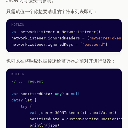
JSON 时才会受到影响。
只需赋值一个你想要清理的字符串列表即可：
val
 networkListener 
=
 NetworkListener
()
networkListener.ignoredHeaders 
=
 [
"mySecretToken"
]
networkListener.ignoredKeys 
=
 [
"password"
]
也可以在将响应数据传递给监听器之前对其进行修改：
// ... request
var
 sanitizedData: 
Any
? 
=
 null
data
?.
let
 {
    try
 {
        val
 json 
=
 JSONTokener
(it).
nextValue
()
        sanitizedData 
=
 customSanitizeFunction
(it)
        println
(json)