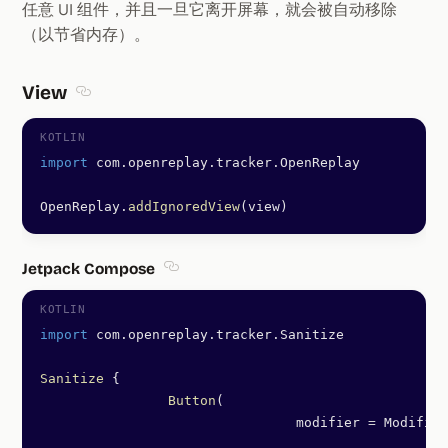
任意 UI 组件，并且一旦它离开屏幕，就会被自动移除
（以节省内存）。
View
Section titled View
import
 com.openreplay.tracker.OpenReplay
OpenReplay.
addIgnoredView
(view)
Jetpack Compose
Section titled Jetpack Compose
import
 com.openreplay.tracker.Sanitize
Sanitize
 {
		Button
(
				modifier 
=
 Modifier
						.
fi