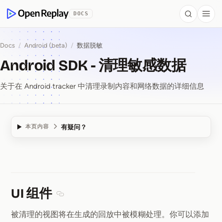
 to Content
DOCS
Search
Togg
OpenReplay
Docs
/
Android (beta)
/
数据脱敏
Android SDK - 清理敏感数据
关于在 Android tracker 中清理录制内容和网络数据的详细信息
有疑问？
本页内容
Android SDK ⁠-⁠ 清理
UI 组件
Section titled UI 组件
被清理的视图将在生成的回放中被模糊处理。你可以添加