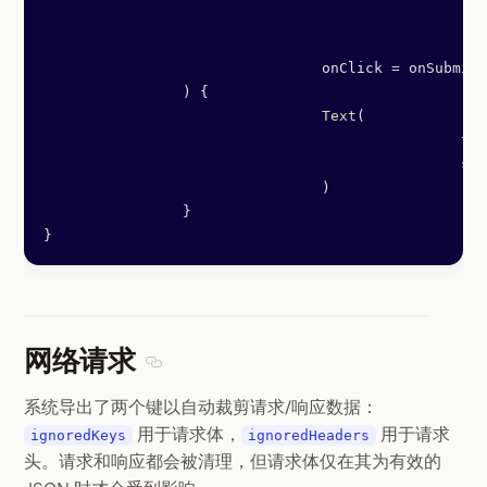
						.
pa
						.
tr
				onClick 
=
 onSubmit,
		) {
				Text
(
						
						
				)
		}
}
网络请求
Section titled 网络请求
系统导出了两个键以自动裁剪请求/响应数据：
用于请求体，
用于请求
ignoredKeys
ignoredHeaders
头。请求和响应都会被清理，但请求体仅在其为有效的