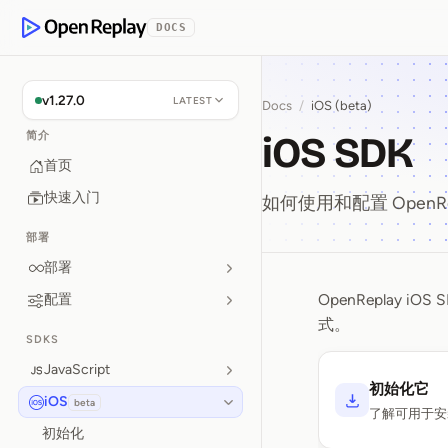
p to Content
DOCS
OpenReplay
v1.27.0
LATEST
Docs
/
iOS (beta)
iOS SDK
简介
首页
快速入门
如何使用和配置 OpenRep
部署
部署
OpenRepla
配置
iOS SDK
式。
SDKS
JavaScript
初始化它
iOS
beta
了解可用于安
初始化