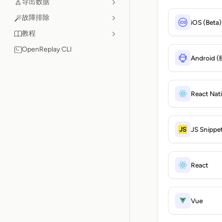
导出数据
故障排除
iOS (Beta)
教程
OpenReplay CLI
Android (
React Nati
JS Snippe
React
Vue