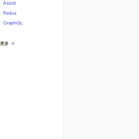
Assist
Redux
GraphQL
解更多