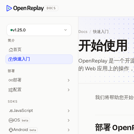
p to Content
DOCS
OpenReplay
v1.25.0
Docs
/
快速入门
开始使用
简介
首页
快速入门
OpenReplay 是
的 Web 应用上的操
部署
部署
配置
我们将帮助您开始使
开始使用
SDKS
JavaScript
iOS
beta
部署 OpenR
Android
beta