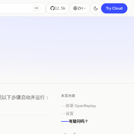
ZH
Try Cloud
12.5k
⌘K
本页内容
按照以下步骤启动并运行：
部署 OpenReplay
设置
有疑问吗？