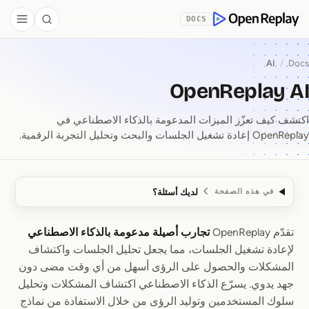
Skip to Co
DOCS
debar
Search
OpenReplay
AI
/
Docs
OpenReplay AI
اكتشف كيف تعزّز الميزات المدعومة بالذكاء الاصطناعي في
OpenReplay إعادة تشغيل الجلسات والبحث وتحليل التجربة الرقمية.
لديك أسئلة؟
في هذه الصفحة
تقدّم OpenReplay
تجارب أصيلة مدعومة بالذكاء الاصطناعي
OpenReplay AI
لإعادة تشغيل الجلسات، مما يجعل تحليل الجلسات واكتشاف
المشكلات والحصول على الرؤى أسهل من أي وقت مضى دون
جهد يدوي. يسرّع الذكاء الاصطناعي اكتشاف المشكلات وتحليل
سلوك المستخدمين وتوليد الرؤى من خلال الاستفادة من نماذج