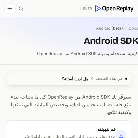
Skip to Co
DOCS
debar
Search
OpenReplay
Android (beta)
/
Docs
Android SDK
كيفية استخدام وتهيئة Android SDK من OpenReplay.
هل لديك أسئلة؟
في هذه الصفحة
سيوفّر لك Android SDK من OpenReplay كل ما تحتاجه لبدء
Android SDK
تتبّع جلسات المستخدمين لديك، وتخصيص البيانات التي تتتبّعها
وكيفية تتبّعها.
قم بتهيئته
تعرّف على جميع خيارات التهيئة المتاحة لتثبيت أداة التتبّع