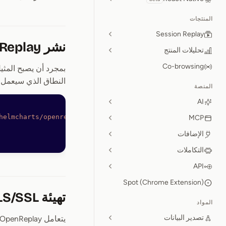
المنتجات
Session Replay
نشر OpenReplay
تحليلات المنتج
Co-browsing
بمجرد أن يصبح المث
النطاق الذي سيعمل عليه (على سبيل الم
المنصة
AI
helmcharts/openreplay-cli
 -O
 /bin/openreplay
MCP
الإضافات
التكاملات
API
Spot (Chrome Extension)
تهيئة TLS/SSL
المواد
تصدير البيانات