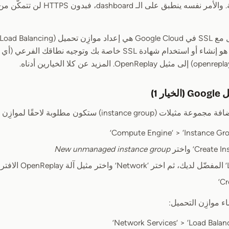
يبدأ التسجيل ببساطة. والأمر نفسه ينطبق
خلفه. هناك خيار آخر هو إنشاء أو استخدام شهادة SSL خاصة بك وتوجيه نطاقك الفرعي (أي
زيد عن كلا الخيارين أدناه.
ر 1)
instance ) ستكون مطلوبة لاحقًا لموازِن التحميل:
New unmanaged instance group
ء موازِن التحميل: