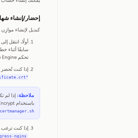
يمكنك إنشاء حساب 
إحضار/إنشاء شهادة SSL الخاصة بك (الخ
كبديل لإنشاء موازِن تحمي
أولًا، انتقل إلى Cloud DNS (أو مزوّد خدمة DNS الآخر الخاص بك) وأنشئ
تحكم Compute Engine).
إذا كنت تُحضر شهادتك ا
ificate.crt"
ملاحظة:
إذا لم تك
باستخدام Let’s Encrypt. ما عليك سوى الاتصال بمثيل OpenReplay، وتشغيل
certmanager.sh
إذا كنت ترغب في تمكين إعادة التوجيه
gress-nginx