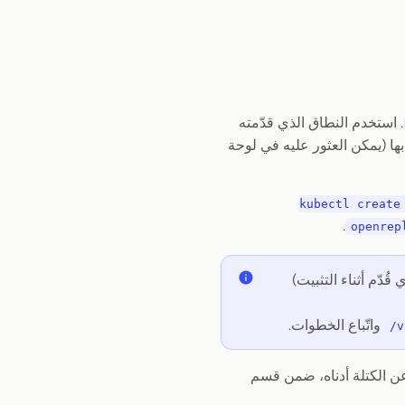
. استخدم النطاق الذي قدّمته
ى الآلة الافتراضية باستخدام عنوان IP العام الخاص بها (يمكن العثور عليه في لوحة
kubectl create
.
openrep
ُدّم أثناء التثبيت)
واتّباع الخطوات.
/v