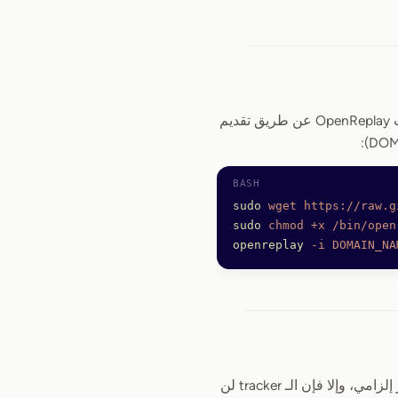
، ثم ثبّت OpenReplay عن طريق تقديم
sudo
 wget
 https://raw.g
sudo
 chmod
 +x
 /bin/open
openreplay
 -i
 DOMAIN_NA
يتعامل OpenReplay مع بيانات حسّاسة للمستخدمين، ولذلك يتطلّب HTTPS للعمل. هذا أمر إلزامي، وإلا فإن الـ tracker لن