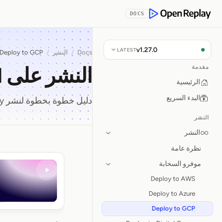
Skip to Con
DOCS
OpenReplay
v1.27.0
LATEST
Docs
/
النشر
/
Deploy to GCP
النشر على Google Cloud
مقدمة
الرئيسية
البدء السريع
دليل خطوة بخطوة لنشر OpenReplay على Google Cloud.
النشر
النشر
نظرة عامة
النشر على ogle Cloud
موفرو السحابة
Deploy to AWS
Deploy to Azure
Deploy to GCP