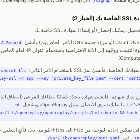
بزيارة صفحة
(أي openreplay.mycompany.com/signup).
/signup
يار 2)
ل، يمكنك إحضار (أو إنشاء) شهادة SSL خاصة بك.
A Record
سابقًا أثناء خطوة التثبيت ووجّهه إل
لخاصة، فأنشئ سرّ SSL باستخدام الأمر التالي:
 secret tls
lay-ssl -n app --key="private_key_file.pem" --cert="cert
ن لديك شهادة، فأنشئ شهادة تتجدّد تلقائيًا لنطاقك الفرعي (النطاق الذي ق
cd
ar/lib/openreplay/openreplay/scripts/helmcharts && bash 
 من http إلى https (مُوصى به)، فألغِ التعليق عن الكتلة أدناه، ضمن قسم
، في
:
/var/lib/openreplay/vars.yaml
in