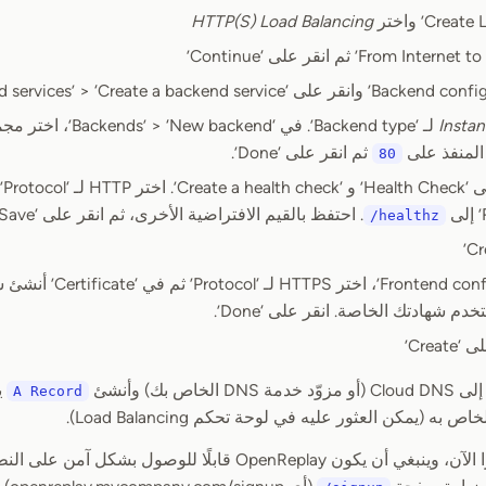
HTTP(S) Load Balancing
Insta
لـ ‘Backend type’. في ‘d
المنفذ على
ثم انقر على ‘Done’.
80
واضبط ‘Port’ على
. احتفظ بالقيم الافتراضية الأخرى، ثم انقر على ‘Save’.
/healthz
في ‘ontend configuration
Crea’
اص بك) وأنشئ
ي
A Record
أصبح كل شيء جاهزًا الآن، وينبغي أن يكون OpenReplay قابلًا ل