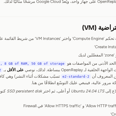
ضية (VM)
 شريط القائمة على الجانب الأيسر
. الحد الأدنى من المواصفات هو
s, 8 GB of RAM, 50 GB of storage
فية لـ OpenReplay ببساطة. لذلك، نوصي
على الأقل
بـ
2
ن المعروف أن
تسبّب مشكلات أثناء النشر) وهي كا
e2-standard-2
 مرور عالية، فينبغي عليك التوسّع انطلاقًا من هنا.
اع إلى
Ubuntu 24.04 LTS
أو أعلى، ثم اختر
SSD persistent disk
كنوع