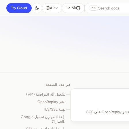
Search docs
Try Cloud
AR
12.5k
⌘K
في هذه الصفحة
تشغيل آلة افتراضية (VM)
نشر OpenReplay
تهيئة TLS/SSL
ى GCP
إعداد موازِن تحميل Google
(الخيار 1)
إحضار/إنشاء شهادة SSL