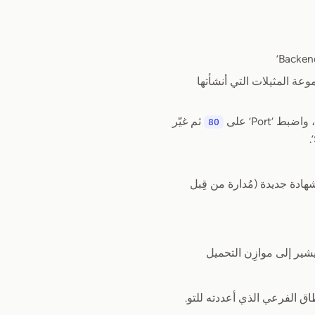
Backends’ > ‘New backen’، اختر مجموعة المثيلات التي أنشأتها
ثم غيّر
80
Fr’، اختر HTTPS لـ ‘Protocol’ ثم في ‘Certificate’ أنشئ شهادة جديدة (مُدارة من قِبل
شير إلى موازِن التحميل
لوصول بشكل آمن على النطاق الفرعي الذي أعددته للتو.