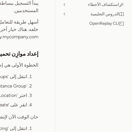
استكشاف الأخطاء
المستخدمين.
الدروس التعليمية
OpenReplay CLI
openreplay.mycompany.com) إلى مثيل OpenReplay. الم
إعداد موازِن تحميل Google (الخيا
الخطوة الأولى هي إضافة مجموعة مثيلات (group
انتقل إلى ‘Compute Engine’ > ‘Instance Groups’
‘Create Instance Group’ واختر
اختر ‘Location’ المفضّل لديك، ثم اختر ‘Network’ واختر مثيل آلة OpenReplay الافتراضية
انقر على ‘Create’
حان الوقت الآن لإنشا
انتقل إلى ‘Network Services’ > ‘Load Balancing’