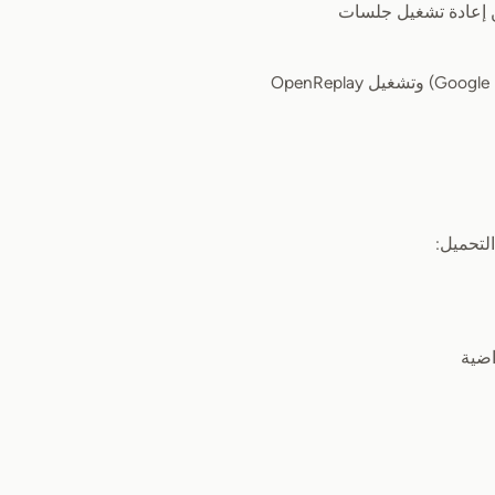
 على الـ dashboard، فبدون HTTPS لن تتمكّن من إعادة تشغيل جلسات
أسهل طريقة للتعامل مع SSL في Google Cloud هي إعداد موازِن تحميل (Google Load Balancing) وتشغيل OpenReplay