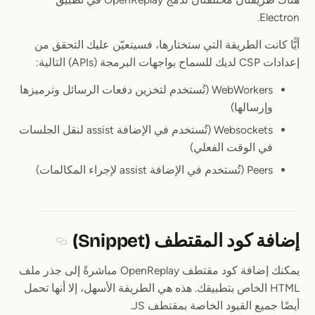
Electron.
أيًّا كانت الطريقة التي ستختارها، فسيتعيّن عليك التحقق من
إعدادات CSP لديك للسماح بواجهات البرمجة (APIs) التالية:
WebWorkers (تُستخدم لتخزين دفعات الرسائل وترميزها
وإرسالها)
Websockets (تُستخدم في الإضافة assist لنقل الجلسات
في الوقت الفعلي)
Peers (تُستخدم في الإضافة assist لإجراء المكالمات)
إضافة كود المقتطف (Snippet)
Section titled إضافة كود المقتطف (nippet
يمكنك إضافة كود مقتطف OpenReplay مباشرةً إلى جذر ملف
HTML الخاص بتطبيقك. هذه هي الطريقة الأسهل، إلا أنها تحمل
أيضًا جميع القيود الخاصة بمقتطف JS.