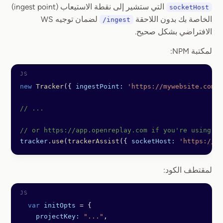
التي ستشير إلى نقطة الاستيعاب (ingest point)
socketHost
الخاصة بك بدون اللاحقة
لضمان توجيه WS
/ingest
الافتراضي بشكل صحيح.
لمكتبة NPM:
new
 Tracker
({ 
ingestPoint:
 'https://mywebsite.com/i
// ...
// or https://app.openreplay.com if you're using Sa
tracker
.
use
(
trackerAssist
({ 
socketHost:
 'https://my
لمقتطف الكود:
  var
 initOpts
 =
 {
    projectKey:
 "..."
,