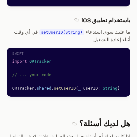
باستخدام تطبيق iOS
Section titled باستخدام تطبيق iOS
ما عليك سوى استدعاء
في أي وقت
setUserID(String)
أثناء إعادة التشغيل.
import
 ORTracker
// ... your code
ORTracker.
shared
.
setUserID
(
_
 userID
:
 String
)
هل لديك أسئلة؟
Section titled هل لديك أسئلة؟
إذا كانت لديك أي أسئلة حول هذه العملية، فلا تتردّد في التواصل