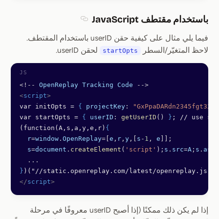
باستخدام مقتطف JavaScript
Section titled باستخدام مقتطف JavaScript
فيما يلي مثال على كيفية حقن userID باستخدام المقتطف.
لاحظ المتغيّر/السطر
لحقن userID.
startOpts
<!--
 OpenReplay
 Tracking
 Code
 -->
<
script
>
var initOpts = 
{
 projectKey
: 
"GxPpaDARdn2345fgt321"
var startOpts = 
{
 userID
: 
getUserID
() 
}
; // use sta
(function(A,s,a,y,e,r)
{
  r
=
window
.
OpenReplay
=[
e
,
r
,
y
,[
s
-
1
, 
e
]];
  s
=
document
.
createElement
(
'script'
);
s
.
src
=
A
;
s
.
asyn
  ...
}
)("//static.openreplay.com/latest/openreplay.js", 
</
script
>
إذا لم يكن ذلك ممكنًا (إذا أصبح userID معروفًا في مرحلة