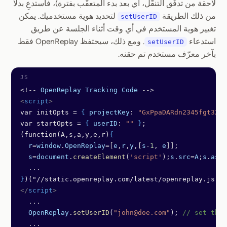
لاحقة من تدفّق التنقّل، أي بعد بدء المتعقّب بفترة)، فاستدعِ بدلًا
من ذلك الطريقة
لتحديد هوية مستخدميك. يمكن
setUserID
تغيير هوية المستخدم في أي وقت أثناء الجلسة عن طريق
استدعاء
. ومع ذلك، سيحتفظ OpenReplay فقط
setUserID
بآخر معرّف مستخدم تم حقنه.
<!--
 OpenReplay
 Tracking
 Code
 -->
<
script
>
var initOpts = 
{
 projectKey
: 
"GxPpaDARdn2345fgt321"
var startOpts = 
{
 userID
: 
""
 }
;
(function(A,s,a,y,e,r)
{
  r
=
window
.
OpenReplay
=[
e
,
r
,
y
,[
s
-
1
, 
e
]];
  s
=
document
.
createElement
(
'script'
);
s
.
src
=
A
;
s
.
asyn
  ...
}
)("//static.openreplay.com/latest/openreplay.js", 
</
script
>
  ...
  OpenReplay
.
setUserID
(
"john@doe.com"
); 
// set the 
  ...