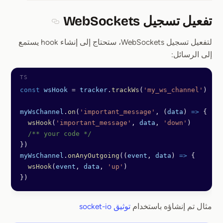
تفعيل تسجيل WebSockets
Section titled تفعيل تسجيل WebSockets
لتفعيل تسجيل WebSockets، ستحتاج إلى إنشاء hook يستمع
إلى الرسائل:
const
 wsHook
 =
 tracker
.
trackWs
(
'my_ws_channel'
)
myWsChannel
.
on
(
'important_message'
, (
data
) 
=>
 {
  wsHook
(
'important_message'
, 
data
, 
'down'
)
  /** your code */
})
myWsChannel
.
onAnyOutgoing
((
event
, 
data
) 
=>
 {
  wsHook
(
event
, 
data
, 
'up'
)
})
مثال تم إنشاؤه باستخدام
توثيق socket-io