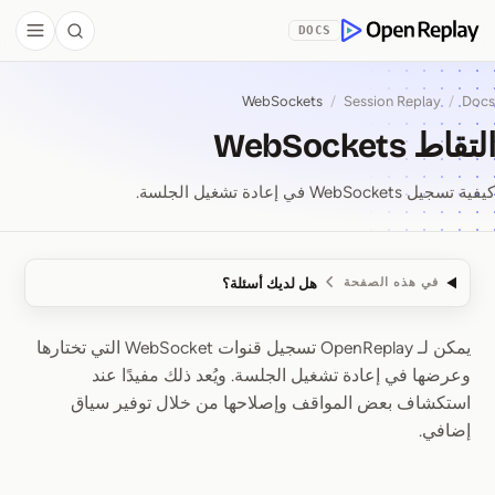
Skip to Co
DOCS
debar
Search
OpenReplay
WebSockets
/
Session Replay
/
Docs
التقاط WebSockets
كيفية تسجيل WebSockets في إعادة تشغيل الجلسة.
هل لديك أسئلة؟
في هذه الصفحة
يمكن لـ OpenReplay تسجيل قنوات WebSocket التي تختارها
التقاط WebSockets
وعرضها في إعادة تشغيل الجلسة. ويُعد ذلك مفيدًا عند
استكشاف بعض المواقف وإصلاحها من خلال توفير سياق
إضافي.