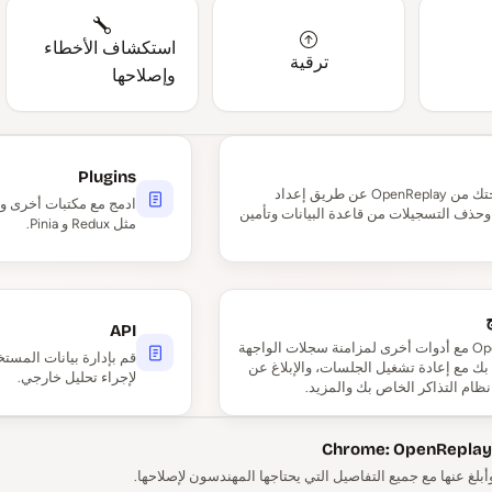
استكشاف الأخطاء
ترقية
وإصلاحها
Plugins
قم بتوسيع نسختك من OpenReplay عن طريق إعداد
ادمج مع مكتبات أخرى وت
حذف التسجيلات من قاعدة البيانات وتأمين
مثل Redux و Pinia.
API
ادمج OpenReplay مع أدوات أخرى لمزامنة سجلات الواجهة
قم بإدارة بيانات المست
 بك مع إعادة تشغيل الجلسات، والإبلاغ عن
لإجراء تحليل خارجي.
ظام التذاكر الخاص بك والمزيد.
بلغ عنها مع جميع التفاصيل التي يحتاجها المهندسون لإصلاحها.