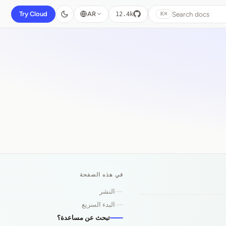
Search docs
Try Cloud
AR
12.4k
⌘K
في هذه الصفحة
النشر
البدء السريع
تبحث عن مساعدة؟