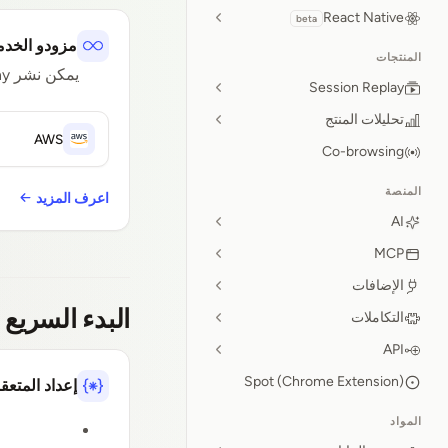
React Native
beta
مزودو الخدم
المنتجات
يمكن نشر OpenReplay في أي مكان. اتبع أدلتنا خطوة بخطوة لنشره على السحابات العامة والمنصات الرئيسية.
Session Replay
تحليلات المنتج
AWS
Co-browsing
المنصة
اعرف المزيد
AI
MCP
الإضافات
البدء السريع
التكاملات
API
Spot (Chrome Extension)
إعداد المتع
المواد