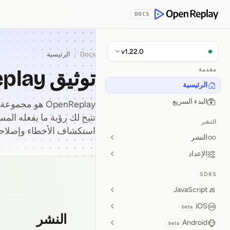
Skip to Con
DOCS
OpenReplay
v1.22.0
Docs
/
الرئيسية
توثيق OpenReplay
مقدمة
الرئيسية
البدء السريع
OpenReplay هو
تتيح لك رؤية ما يفعله ا
النشر
استكشاف الأخطاء وإصلاح
النشر
الإعداد
SDKS
توثيق OpenReplay
JavaScript
iOS
beta
النشر
Android
beta