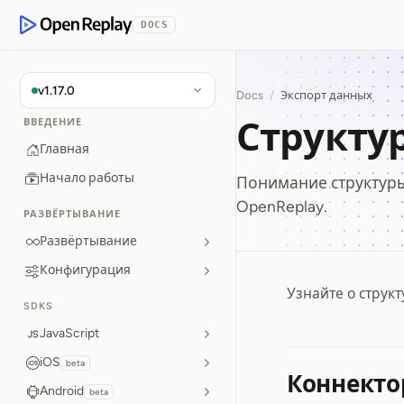
p to Content
DOCS
OpenReplay
v1.17.0
Docs
/
Экспорт данных
Структу
ВВЕДЕНИЕ
Главная
Начало работы
Понимание структуры
OpenReplay.
РАЗВЁРТЫВАНИЕ
Развёртывание
Конфигурация
Узнайте о структ
Структ
SDKS
JavaScript
iOS
beta
Коннектор
Android
beta