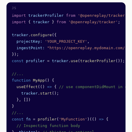
import
 trackerProfiler
 from
 '@openreplay/tracker-pr
import
 { 
tracker
 } 
from
 '@openreplay/tracker'
;
tracker
.
configure
({
  projectKey:
 'YOUR_PROJECT_KEY'
,
  ingestPoint:
 "https://openreplay.mydomain.com/ing
});
const
 profiler
 =
 tracker
.
use
(
trackerProfiler
());
//...
function
 MyApp
() {
  useEffect
(() 
=>
 { 
// use componentDidMount in cas
    tracker
.
start
();
  }, [])
}
//...
const
 fn
 =
 profiler
(
'MyFunction'
)(() 
=>
 {
  // Inspecting function body