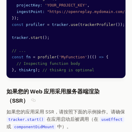
  projectKey:
 'YOUR_PROJECT_KEY'
,
  ingestPoint:
 "https://openreplay.mydomain.com/ing
});
const
 profiler
 =
 tracker
.
use
(
trackerProfiler
());
tracker
.
start
();
// ...
const
 fn
 =
 profiler
(
'MyFunction'
)(() 
=>
 {
  // Inspecting function body
}, 
thisArg
); 
// thisArg is optional
如果您的 Web 应用采用服务器端渲染
（SSR）
Section titled 如果您的 Web 应用采用服务器
如果您的应用采用 SSR，请按照下面的示例操作。请确保
在应用启动后被调用（在
tracker.start()
useEffect
或
中）。
componentDidMount