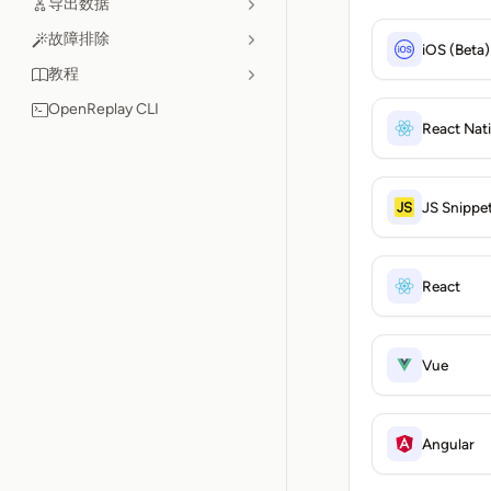
导出数据
故障排除
iOS (Beta)
教程
OpenReplay CLI
React Nati
JS Snippe
React
Vue
Angular