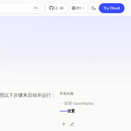
ZH
Try Cloud
12.4k
⌘K
本页内容
照以下步骤来启动并运行：
部署 OpenReplay
设置