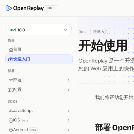
p to Content
DOCS
OpenReplay
v1.18.0
Docs
/
快速入门
开始使用
简介
首页
快速入门
OpenReplay 是
您的 Web 应用上的
部署
部署
配置
我们将帮助您开始
开始使用
SDKS
JavaScript
iOS
beta
部署 OpenR
Android
beta