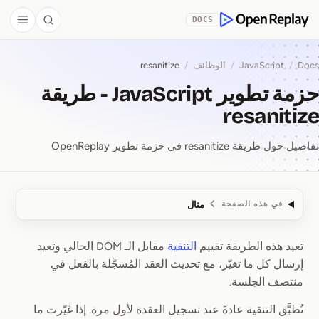
Skip to Co
DOCS
debar
Search
OpenReplay
Docs
/
JavaScript
/
الوظائف
/
resanitize
حزمة تطوير JavaScript - طريقة
resanitize
تفاصيل حول طريقة resanitize في حزمة تطوير OpenReplay
مثال
في هذه الصفحة
تعيد هذه الطريقة تقييم
التنقية
مقابل الـ DOM الحالي وتعيد
حزمة تطوير JavaScript ⁠-⁠ طريقة resanitize
إرسال كل ما تغيّر، مع تحديث العقد المُسجَّلة بالفعل في
منتصف الجلسة.
تُطبَّق التنقية عادةً عند تسجيل العقدة لأول مرة. إذا غيّرت ما