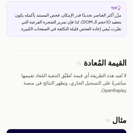
TIP
مرِّر أكثر العناصر تحديدًا قدر الإمكان. فحص المستند بأكمله يكون
بتعقيد O(حجم الـ DOM)، لذا فإن تمرير الشجرة الفرعية التي
تغيّرت يُبقي إعادة الفحص قليلة التكلفة في الصفحات الكبيرة.
القيمة المُعادة
Section titled القيمة المُعادة
لا تُعيد هذه الطريقة أي قيمة. تُطبَّق التنقية المُعاد تقييمها
مباشرةً على التسجيل الجاري، وتظهر النتائج في منصة
OpenReplay.
مثال
Section titled مثال