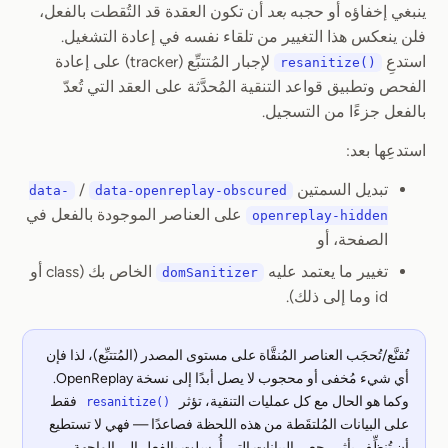
ينبغي إخفاؤه أو حجبه
بعد
أن تكون العقدة قد التُقطت بالفعل،
فلن ينعكس هذا التغيير من تلقاء نفسه في إعادة التشغيل.
استدعِ
لإجبار المُتتبِّع (tracker) على إعادة
resanitize()
الفحص وتطبيق قواعد التنقية المُحدَّثة على العقد التي تُعدّ
بالفعل جزءًا من التسجيل.
استدعِها بعد:
تبديل السمتين
/
data-
data-openreplay-obscured
على العناصر الموجودة بالفعل في
openreplay-hidden
الصفحة، أو
تغيير ما يعتمد عليه
الخاص بك (class أو
domSanitizer
id وما إلى ذلك).
تُقنَّع/تُحجَب العناصر المُنقَّاة على مستوى المصدر (المُتتبِّع)، لذا فإن
أي شيء مُخفى أو محجوب لا يصل أبدًا إلى نسخة OpenReplay.
وكما هو الحال مع كل عمليات التنقية، تؤثر
فقط
resanitize()
على البيانات المُلتقَطة من هذه اللحظة فصاعدًا — فهي لا تستطيع
أن تُنظِّف بأثر رجعي البيانات التي أُرسلت بالفعل إلى الواجهة