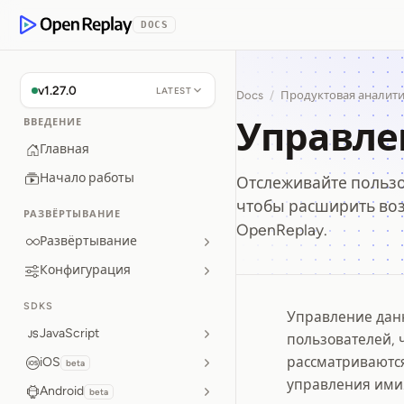
p to Content
DOCS
OpenReplay
v1.27.0
LATEST
Docs
/
Продуктовая аналит
Управле
ВВЕДЕНИЕ
Главная
Начало работы
Отслеживайте пользо
чтобы расширить воз
РАЗВЁРТЫВАНИЕ
OpenReplay.
Развёртывание
Конфигурация
SDKS
Управление данн
Управл
JavaScript
пользователей, 
рассматриваются
iOS
beta
управления ими
Android
beta