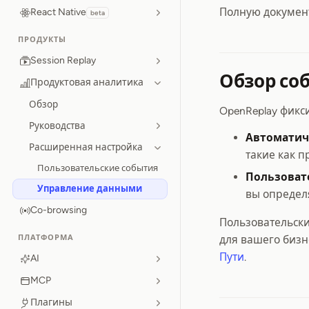
Полную докумен
React Native
beta
ПРОДУКТЫ
Session Replay
Обзор со
Продуктовая аналитика
Обзор
OpenReplay фикс
Руководства
Автоматич
Расширенная настройка
такие как п
Пользовательские события
Пользоват
Управление данными
вы определ
Co-browsing
Пользовательски
ПЛАТФОРМА
для вашего бизн
Пути
.
AI
MCP
Плагины