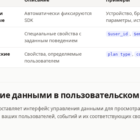
Описание
Примеры
и
Автоматически фиксируются
Устройство, бр
ые
SDK
параметры, ис
Специальные свойства с
,
$user_id
$e
заданным поведением
ские
Свойства, определяемые
,
plan type
c
пользователем
ие данными в пользовательском
оставляет интерфейс управления данными для просмотра
ваших пользователей, событий и их соответствующих сво