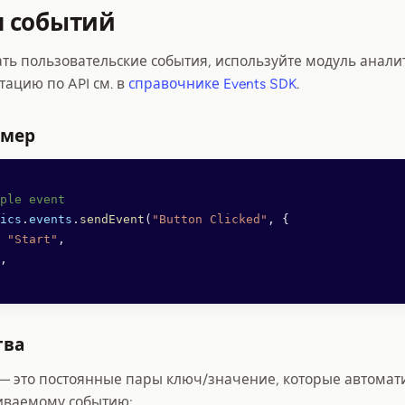
 событий
ть пользовательские события, используйте модуль анали
ацию по API см. в
справочнике Events SDK
.
имер
ple event
ics
.
events
.
sendEvent
(
"Button Clicked"
, {
 "Start"
,
,
тва
— это постоянные пары ключ/значение, которые автомат
иваемому событию: