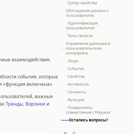
Супер-свойства
Обогащение данных о
пользователях
Идентификация
пользователей
Типы свойств
Управление данными в
пользовательском
интерфейсе
емые взаимодействия,
Люди
События
бласти события, которые
Свойства
ли «функция включена»
Активность
Сегменты
пользователей, важные
Функции
как
Тренды
,
Воронки
и
Псевдонимы,
совместимые с Mixpanel
Остались вопросы?