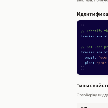
анализа. Полную
Идентифика
// Identify th
tracker
.
analyt
// Set user pr
tracker
.
analyt
  email:
 "user
  plan:
 "pro"
,
})
Типы свойст
OpenReplay подд