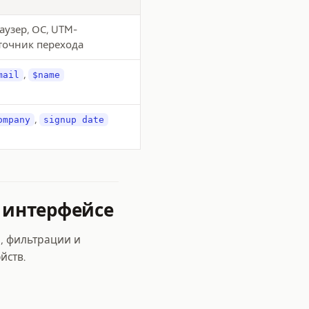
аузер, ОС, UTM-
точник перехода
,
mail
$name
,
ompany
signup date
 интерфейсе
, фильтрации и
йств.