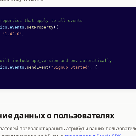
roperties that apply to all events
ics
.
events
.
setProperty
({
 "1.42.0"
,
will include app_version and env automatically
ics
.
events
.
sendEvent
(
"Signup Started"
, {
ие данных о пользователях
вателей позволяют хранить атрибуты ваших пользовател