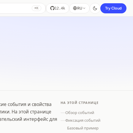
RU
Try Cloud
12.4k
⌘K
НА ЭТОЙ СТРАНИЦЕ
ие события и свойства
ики. На этой странице
Обзор событий
вательский интерфейс для
Фиксация событий
Базовый пример