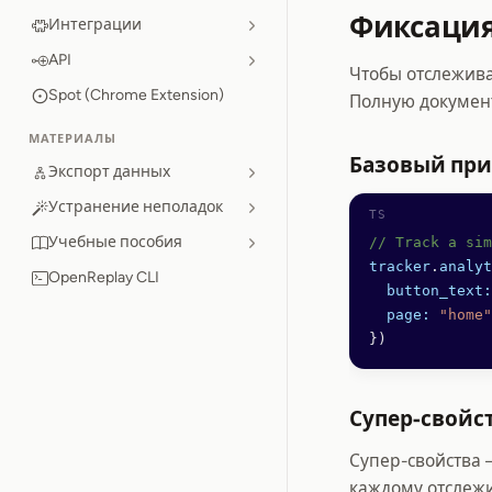
Фиксация
Интеграции
API
Чтобы отслежива
Spot (Chrome Extension)
Полную документ
МАТЕРИАЛЫ
Базовый пр
Экспорт данных
Устранение неполадок
Учебные пособия
// Track a sim
tracker
.
analyt
OpenReplay CLI
  button_text:
  page:
 "home"
})
Супер-свойс
Супер-свойства 
каждому отслеж