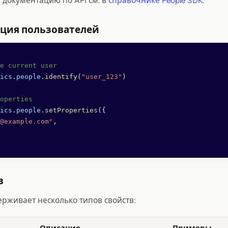
 документацию по API см. в
справочнике People SDK
.
ция пользователей
e current user
ics
.
people
.
identify
(
"user_123"
)
operties
ics
.
people
.
setProperties
({
@example.com"
,
в
ерживает несколько типов свойств: