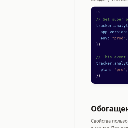
// Set super p
tracker
.
analyt
  app_version:
  env:
 "prod"
,
})
// This event 
tracker
.
analyt
  plan:
 "pro"
,
})
Обогащен
Свойства пользо